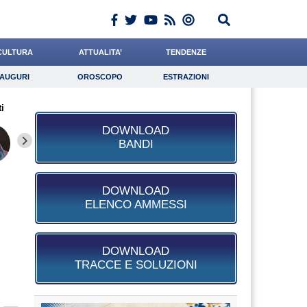
CULTURA
ATTUALITA’
TENDENZE
AUGURI
OROSCOPO
ESTRAZIONI
Auguri
Oroscopo
Estrazioni
ti
iornalista
Bonetti
Chelini
Lavoro
Miraglia
Psicologia
Romano
Algeri
Catizon
DOWNLOAD
BANDI
DOWNLOAD
ELENCO AMMESSI
DOWNLOAD
TRACCE E SOLUZIONI