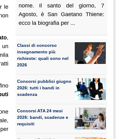
nome. Il santo del giorno, 7
r le
Agosto, è San Gaetano Thiene:
 non
ecco la biografia per ...
ato
,
Classi di concorso
o un
insegnamento più
mila
richieste: quali sono nel
atti
2026
Concorsi pubblici giugno
fino
2026: tutti i bandi in
buti
scadenza
Concorsi ATA 24 mesi
ione
2026: bandi, scadenze e
le,
requisiti
 per