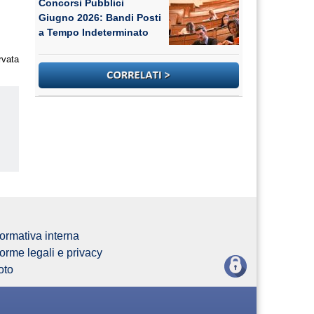
Concorsi Pubblici
Giugno 2026: Bandi Posti
a Tempo Indeterminato
rvata
us
ormativa interna
orme legali e privacy
oto