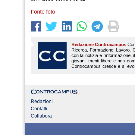
Fonte foto
Redazione Controcampus
Controcampus è Il magazine più letto dai giovani su: Scuola, Università, Ricerca, Formazione, Lavoro. Controcampus nasce nell’ottobre 2001 con la missione di affiancare con la notizia e l’informazione, il mondo dell’istruzione e dell’università. Il suo cuore pulsante sono i giovani, menti libere e non compromesse da nessun interesse di parte. Il progetto è ambizioso e Controcampus cresce e si evolve arricchendo il proprio staff con nuovi giovani vogliosi di essere protagonisti in un’avventura editoriale. Aumentano e si perfezionano le competenze e le professionalità di ognuno. Questo porta Controcam
Redazioni
Contatti
Collabora