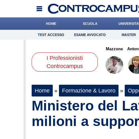
HOME
SCUOLA
UNIVERSITA
TEST ACCESSO
ESAME AVVOCATO
MASTER
TEST ACCESSO
Esame Avvocato
Master
fagna
Grassotti
Ferrante
Onomastico
Tassone
Bricolage
Barnaba
Mazzone
Consigli
Anton
I Professionisti
Scienze
Controcampus
Home
»
Formazione & Lavoro
»
Oppo
Ministero del La
milioni a suppor