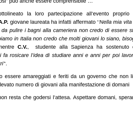
zinosi” può anche essere comprensibile …
ottolineato la loro partecipazione all’evento proprio
A.P.
giovane laureata ha infatti affermato ‘
‘Nella mia vita
o da pulire i bagni alla cameriera non credo di essere s
iamo in Italia non credo che molti giovani lo siano, bis
mentre
C.V.
, studente alla Sapienza ha sostenuto 
fa rosicare l’idea di studiare anni e anni per poi lavo
ri’
‘.
o essere amareggiati e feriti da un governo che non l
elevato numero di giovani alla manifestazione di domani
non resta che godersi l’attesa. Aspettare domani, sper