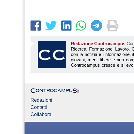
Redazione Controcampus
Controcampus è Il magazine più letto dai giovani su: Scuola, Università, Ricerca, Formazione, Lavoro. Controcampus nasce nell’ottobre 2001 con la missione di affiancare con la notizia e l’informazione, il mondo dell’istruzione e dell’università. Il suo cuore pulsante sono i giovani, menti libere e non compromesse da nessun interesse di parte. Il progetto è ambizioso e Controcampus cresce e si evolve arricchendo il proprio staff con nuovi giovani vogliosi di essere protagonisti in un’avventura editoriale. Aumentano e si perfezionano le competenze e le professionalità di ognuno. Questo porta Controcam
Redazioni
Contatti
Collabora