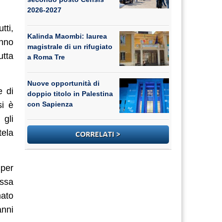
2026-2027
tti,
Kalinda Maombi: laurea
nno
magistrale di un rifugiato
utta
a Roma Tre
Nuove opportunità di
e di
doppio titolo in Palestina
si è
con Sapienza
 gli
tela
 per
essa
mato
anni