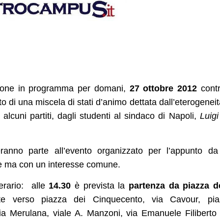
ione in programma per domani,
27 ottobre 2012
contr
tto di una miscela di stati d’animo dettata dall’eterogeneit
alcuni partiti, dagli studenti al sindaco di Napoli,
Luig
ranno parte all’evento organizzato per l’appunto d
rse ma con un interesse comune.
nerario: alle
14.30
è prevista la
partenza
da piazza d
te verso piazza dei Cinquecento, via Cavour, pia
via Merulana, viale A. Manzoni, via Emanuele Filiberto