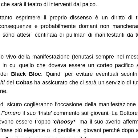
che sarà il teatro di interventi dal palco.
to esprimere il proprio dissenso è un diritto di tu
e conseguenze e probabilmente domani non manchera
 sono attesi centinaia di pullman di manifestanti da t
do vivo della manifestazione (tenutasi sempre nel mes
n cui quello che doveva essere un corteo pacifico 
a dei
Black Bloc
. Quindi per evitare eventuali scontri
hi
dei
Cobas
ha assicurato che ci sarà un servizio di tu
ine.
 di sicuro coglieranno l’occasione della manifestazione
 Fornero
il suo ‘triste’ commento sui giovani. La Dottor
evono essere troppo ‘
choosy’
ma il suo averlo affer
frase più elegante o digeribile ai giovani perchè dopo 