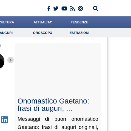
CULTURA
ATTUALITA’
TENDENZE
AUGURI
OROSCOPO
ESTRAZIONI
Auguri
Oroscopo
Estrazioni
i
iornalista
Baietti
Cacciatore
Lavoro
Coniglio
Psicologia
Ward
Carfagna
Napolita
Onomastico Gaetano:
frasi di auguri, ...
Messaggi di buon onomastico
Gaetano: frasi di auguri originali,