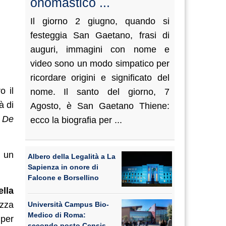
onomastico ...
Il giorno 2 giugno, quando si
festeggia San Gaetano, frasi di
auguri, immagini con nome e
video sono un modo simpatico per
ricordare origini e significato del
o il
nome. Il santo del giorno, 7
à di
Agosto, è San Gaetano Thiene:
i De
ecco la biografia per ...
a un
Albero della Legalità a La
Sapienza in onore di
Falcone e Borsellino
ella
zza
Università Campus Bio-
Medico di Roma:
 per
secondo posto Censis