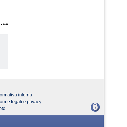
rvata
us
ormativa interna
orme legali e privacy
oto