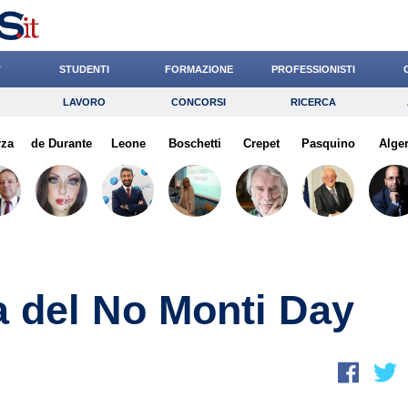
’
STUDENTI
FORMAZIONE
PROFESSIONISTI
LAVORO
CONCORSI
RICERCA
Lavoro
Concorsi
Ricerca
rza
de Durante
Risparmio
Leone
Boschetti
Diritto
Crepet
Economia
Pasquino
Alger
G
a del No Monti Day