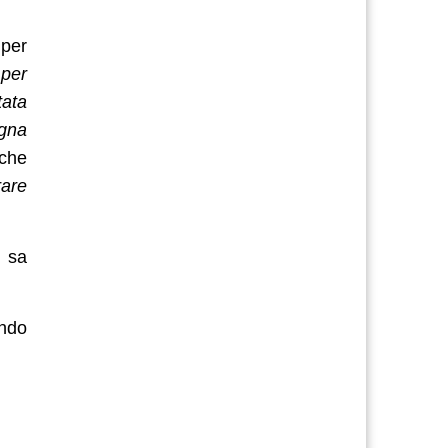
 per
 per
tata
ogna
che
rare
i sa
ando