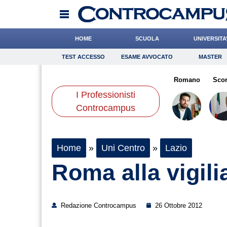
HOME
SCUOLA
UNIVERSITA
TEST ACCESSO
ESAME AVVOCATO
MASTER
TEST ACCESSO
Esame Avvocato
Master
lia
Bonetti
Mazzone
Onomastico
Falco
Bricolage
Grassotti
Romano
Consigli
Sco
I Professionisti
Scienze
Controcampus
Home
»
Uni Centro
»
Lazio
Roma alla vigili
Redazione Controcampus
26 Ottobre 2012