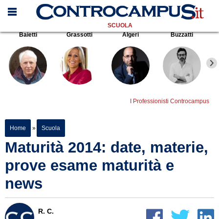
SCUOLA
Baietti
Grassotti
Algeri
Buzzatti
I Professionisti Controcampus
Home
»
Scuola
Maturità 2014: date, materie,
prove esame maturità e
news
R. C.