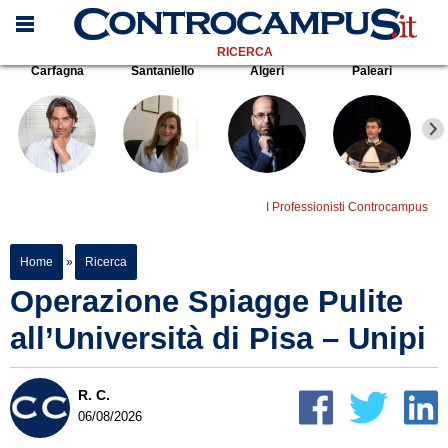
RICERCA
Carfagna
Santaniello
Algeri
Paleari
I Professionisti Controcampus
Home
»
Ricerca
Operazione Spiagge Pulite
all’Università di Pisa – Unipi
R. C.
06/08/2026