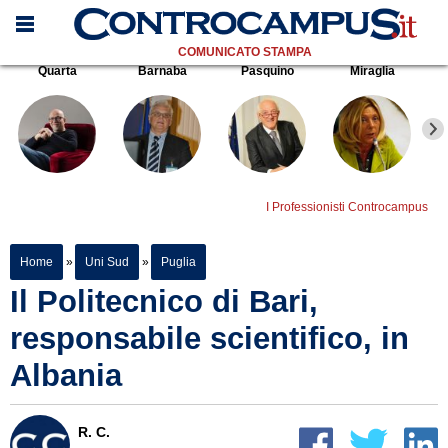
COMUNICATO STAMPA
Quarta
Barnaba
Pasquino
Miraglia
I Professionisti Controcampus
Home
»
Uni Sud
»
Puglia
Il Politecnico di Bari,
responsabile scientifico, in
Albania
R. C.