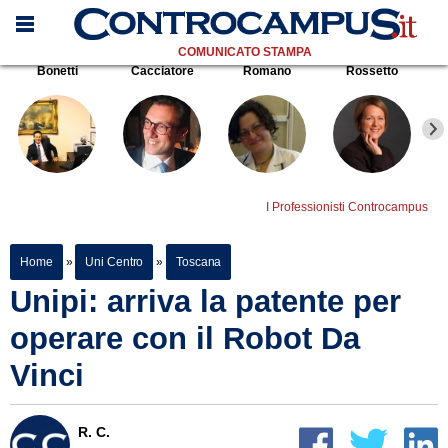
COMUNICATO STAMPA
Bonetti
Cacciatore
Romano
Rossetto
I Professionisti Controcampus
Home
»
Uni Centro
»
Toscana
Unipi: arriva la patente per
operare con il Robot Da
Vinci
R. C.