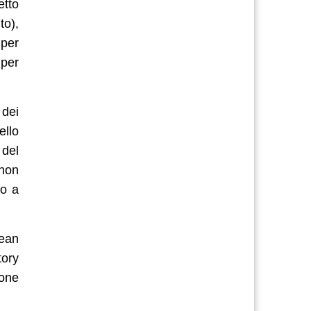
etto
to),
 per
 per
 dei
ello
 del
 non
to a
pean
tory
ione