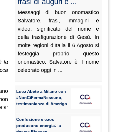
frasi di auguri e ...
Messaggi di buon onomastico
Salvatore, frasi, immagini e
video, significato del nome e
della trasfigurazione di Gesù. In
molte regioni d’Italia il 6 Agosto si
festeggia proprio questo
è la
onomastico: Salvatore è il nome
occa
celebrato oggi in ...
tano
Luca Abete a Milano con
#NonCiFermaNessuno,
mmon
testimonianza di Amerigo
DOI:
Confusione e caos
producono energia: la
ricerca Bicocca