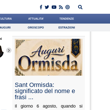
CULTURA
ATTUALITA’
TENDENZE
AUGURI
OROSCOPO
ESTRAZIONI
Auguri
Oroscopo
Estrazioni
hi
iornalista
Grassotti
Chelini
Lavoro
Antonucci
Psicologia
Liguori
Bonanni
Bruzzo
Sant Ormisda:
significato del nome e
frasi ...
Il giorno 6 agosto, quando si