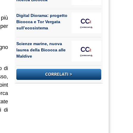
Digital Diorama: progetto
 più
Bicocca e Tor Vergata
 per
sull’ecosistema
Scienze marine, nuova
egno
laurea della Bicocca alle
Maldive
o di
sso,
oint
erca
tate
i di