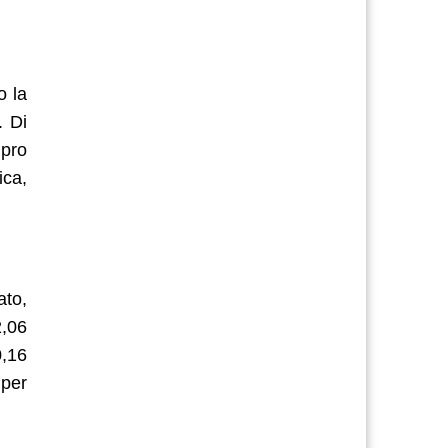
o la
. Di
 pro
ica,
ato,
2,06
0,16
 per