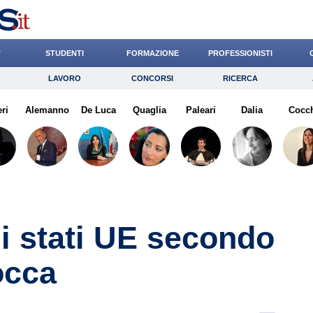
’
STUDENTI
FORMAZIONE
PROFESSIONISTI
LAVORO
CONCORSI
RICERCA
Lavoro
Concorsi
Ricerca
eri
Alemanno
Risparmio
De Luca
Quaglia
Diritto
Paleari
Economia
Dalia
Cocc
G
li stati UE secondo
occa