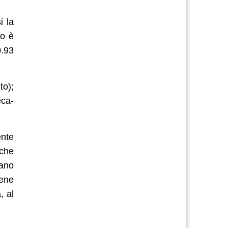
i la
to è
0.93
to);
eca-
ente
 che
ano
iene
, al