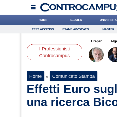
HOME
SCUOLA
UNIVERSITA
TEST ACCESSO
ESAME AVVOCATO
MASTER
TEST ACCESSO
Esame Avvocato
Master
eotti
Tassone
Casciello
Onomastico
Pasquino
Cacciatore
Bricolage
Crepet
Consigli
Alg
I Professionisti
Scienze
Controcampus
Home
»
Comunicato Stampa
Effetti Euro sug
una ricerca Bic