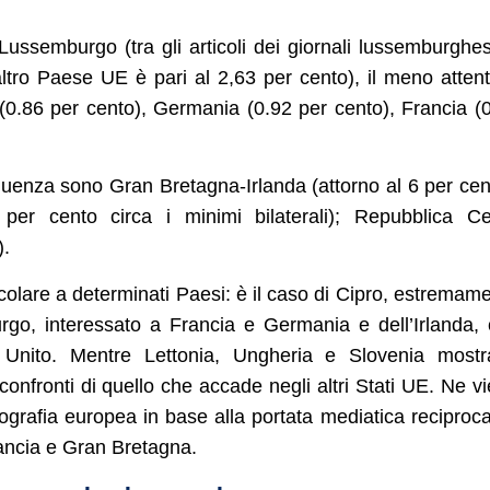
l Lussemburgo (tra gli articoli dei giornali lussemburghes
 altro Paese UE è pari al 2,63 per cento), il meno atten
a (0.86 per cento), Germania (0.92 per cento), Francia (
equenza sono Gran Bretagna-Irlanda (attorno al 6 per cen
6 per cento circa i minimi bilaterali); Repubblica C
).
colare a determinati Paesi: è il caso di Cipro, estremam
urgo, interessato a Francia e Germania e dell’Irlanda,
 Unito. Mentre Lettonia, Ungheria e Slovenia mostr
confronti di quello che accade negli altri Stati UE. Ne v
ografia europea in base alla portata mediatica reciproca
ancia e Gran Bretagna.