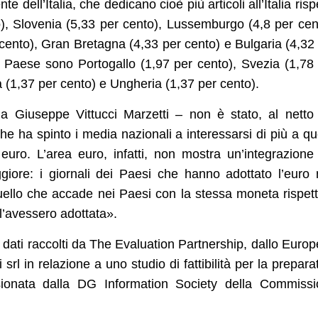
ell’Italia, che dedicano cioè più articoli all’Italia risp
to), Slovenia (5,33 per cento), Lussemburgo (4,8 per cen
 cento), Gran Bretagna (4,33 per cento) e Bulgaria (4,32
ro Paese sono Portogallo (1,97 per cento), Svezia (1,78
 (1,37 per cento) e Ungheria (1,37 per cento).
 Giuseppe Vittucci Marzetti – non è stato, al netto
che ha spinto i media nazionali a interessarsi di più a qu
euro. L’area euro, infatti, non mostra un’integrazione
giore: i giornali dei Paesi che hanno adottato l’euro
ello che accade nei Paesi con la stessa moneta rispet
l’avessero adottata».
o dati raccolti da The Evaluation Partnership, dallo Euro
rl in relazione a uno studio di fattibilità per la prepara
sionata dalla DG Information Society della Commiss