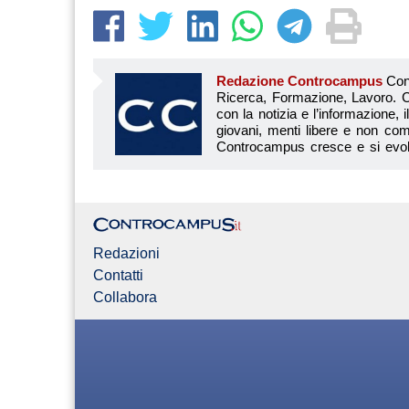
Redazione Controcampus
Controcampus è Il magazine più letto dai giovani su: Scuola, Università, Ricerca, Formazione, Lavoro. Controcampus nasce nell’ottobre 2001 con la missione di affiancare con la notizia e l’informazione, il mondo dell’istruzione e dell’università. Il suo cuore pulsante sono i giovani, menti libere e non compromesse da nessun interesse di parte. Il progetto è ambizioso e Controcampus cresce e si evolve arricchendo il proprio staff con nuovi giovani vogliosi di essere protagonisti in un’avventura editoriale. Aumentano e si perfezionano le competenze e le professionalità di ognuno. Questo porta Controcam
Redazioni
Contatti
Collabora