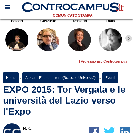
COMUNICATO STAMPA
Paleari
Casciello
Rossetto
Dalia
I Professionisti Controcampus
Home
»
Arts and Entertainment (Scuola e Università)
»
Eventi
EXPO 2015: Tor Vergata e le
università del Lazio verso
l’Expo
R. C.