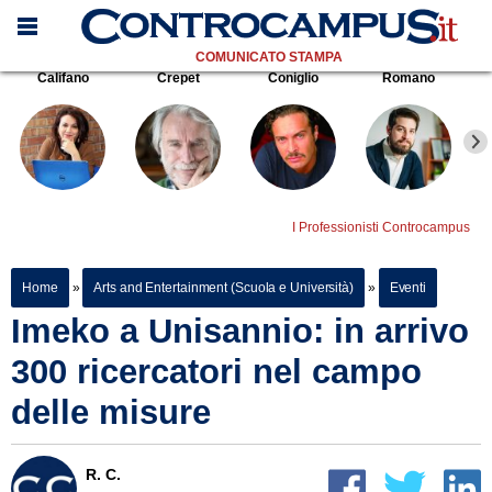
COMUNICATO STAMPA
Califano
Crepet
Coniglio
Romano
I Professionisti Controcampus
Home
»
Arts and Entertainment (Scuola e Università)
»
Eventi
Imeko a Unisannio: in arrivo
300 ricercatori nel campo
delle misure
R. C.