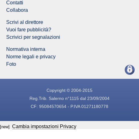
Contatti
Collabora
Scrivi al direttore
Vuoi fare pubblicità?
Scrivici per segnalazioni
Normativa interna
Norme legali e privacy
Foto
Copyright © 2004-2015
Reg.Trib. Salerno n°1115 dal 23/09/2004
CF: 95084570654 - P.IVA 01271180778
Cambia impostazioni Privacy
[new]