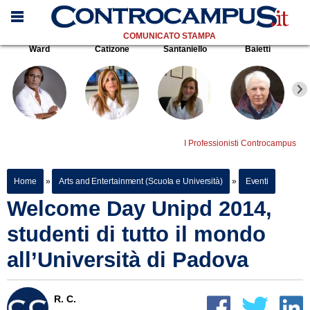
COMUNICATO STAMPA
Ward
Catizone
Santaniello
Baietti
I Professionisti Controcampus
Home
»
Arts and Entertainment (Scuola e Università)
»
Eventi
Welcome Day Unipd 2014,
studenti di tutto il mondo
all’Università di Padova
R. C.