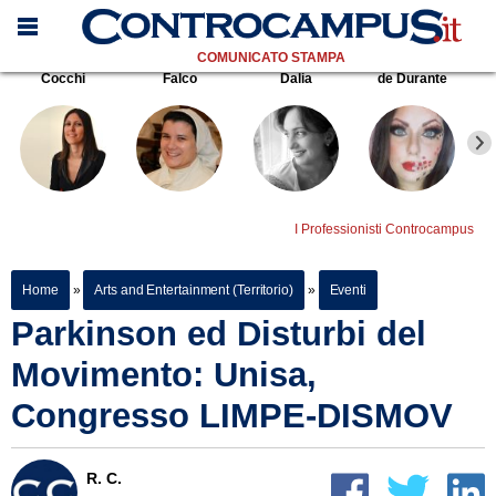
COMUNICATO STAMPA
Cocchi
Falco
Dalia
de Durante
I Professionisti Controcampus
Home
»
Arts and Entertainment (Territorio)
»
Eventi
Parkinson ed Disturbi del
Movimento: Unisa,
Congresso LIMPE-DISMOV
R. C.