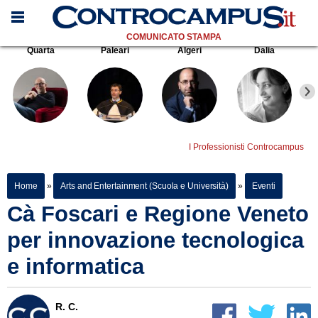
COMUNICATO STAMPA
Quarta
Paleari
Algeri
Dalia
I Professionisti Controcampus
Home
»
Arts and Entertainment (Scuola e Università)
»
Eventi
Cà Foscari e Regione Veneto
per innovazione tecnologica
e informatica
R. C.