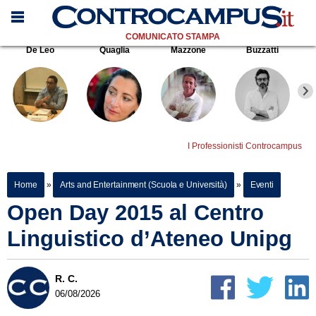
COMUNICATO STAMPA
De Leo
Quaglia
Mazzone
Buzzatti
I Professionisti Controcampus
Home
»
Arts and Entertainment (Scuola e Università)
»
Eventi
Open Day 2015 al Centro
Linguistico d’Ateneo Unipg
R. C.
06/08/2026