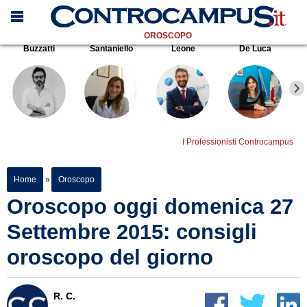
OROSCOPO
Buzzatti
Santaniello
Leone
De Luca
I Professionisti Controcampus
Home
»
Oroscopo
Oroscopo oggi domenica 27
Settembre 2015: consigli
oroscopo del giorno
R. C.