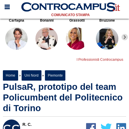
COMUNICATO STAMPA
Carfagna
Bonanni
Grassotti
Bruzzone
I Professionisti Controcampus
Home
»
Uni Nord
»
Piemonte
PulsaR, prototipo del team
Policumbent del Politecnico
di Torino
R. C.