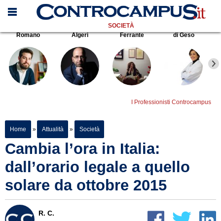
SOCIETÀ
Romano
Algeri
Ferrante
di Geso
I Professionisti Controcampus
Home
»
Attualità
»
Società
Cambia l’ora in Italia:
dall’orario legale a quello
solare da ottobre 2015
R. C.