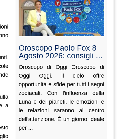
ioni
anno
Oroscopo Paolo Fox 8
Agosto 2026: consigli ...
nti.
cole
Oroscopo di Oggi Oroscopo di
ende
Oggi Oggi, il cielo offre
opportunità e sfide per tutti i segni
zodiacali. Con l'influenza della
ulla
Luna e dei pianeti, le emozioni e
re a
le relazioni saranno al centro
dell'attenzione. È un giorno ideale
esto
per ...
glio