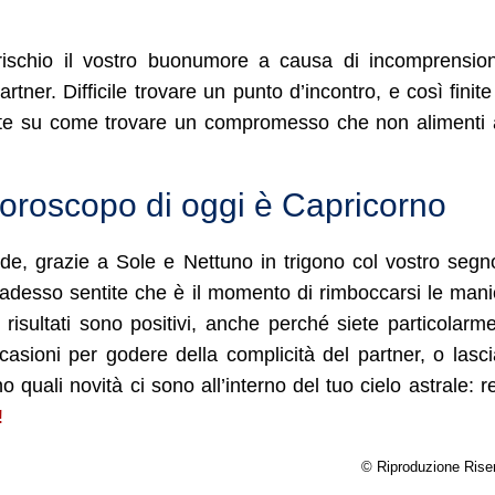
rischio il vostro buonumore a causa di incomprensio
rtner. Difficile trovare un punto d’incontro, e così finite
itate su come trovare un compromesso che non alimenti a
l’oroscopo di oggi è Capricorno
nde, grazie a Sole e Nettuno in trigono col vostro segno
hé adesso sentite che è il momento di rimboccarsi le man
risultati sono positivi, anche perché siete particolarm
asioni per godere della complicità del partner, o lasci
no quali novità ci sono all’interno del tuo cielo astrale: r
!
© Riproduzione Rise