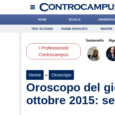
HOME
SCUOLA
UNIVERSITA
TEST ACCESSO
ESAME AVVOCATO
MASTER
TEST ACCESSO
Esame Avvocato
Master
lini
Tassone
Grassotti
Onomastico
Ward
Bricolage
Meoli
Santaniello
Consigli
Alg
I Professionisti
Scienze
Controcampus
Home
»
Oroscopo
Oroscopo del gi
ottobre 2015: s