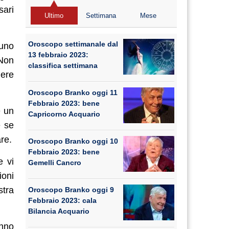
sari
Ultimo
Settimana
Mese
Oroscopo settimanale dal
tuno
13 febbraio 2023:
 Non
classifica settimana
dere
Oroscopo Branko oggi 11
Febbraio 2023: bene
e un
Capricorno Acquario
e se
re.
Oroscopo Branko oggi 10
Febbraio 2023: bene
e vi
Gemelli Cancro
ioni
stra
Oroscopo Branko oggi 9
Febbraio 2023: cala
Bilancia Acquario
anno