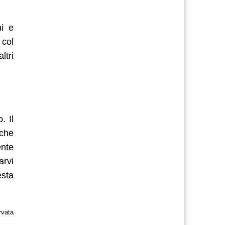
ni e
 col
ltri
. Il
iche
ente
arvi
esta
rvata