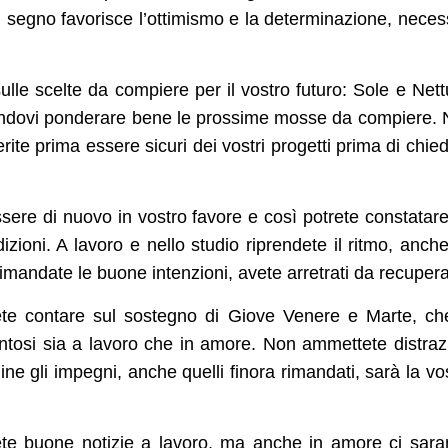
 segno favorisce l’ottimismo e la determinazione, neces
ulle scelte da compiere per il vostro futuro: Sole e Net
facendovi ponderare bene le prossime mosse da compiere.
rite prima essere sicuri dei vostri progetti prima di chie
essere di nuovo in vostro favore e così potrete constatar
zioni. A lavoro e nello studio riprendete il ritmo, anch
imandate le buone intenzioni, avete arretrati da recupera
rete contare sul sostegno di Giove Venere e Marte, ch
ntosi sia a lavoro che in amore. Non ammettete distraz
rmine gli impegni, anche quelli finora rimandati, sarà la vo
ete buone notizie a lavoro, ma anche in amore ci sar