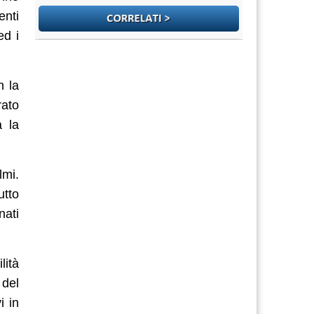
enti
ed i
n la
rato
a la
lmi.
utto
nati
lità
 del
i in