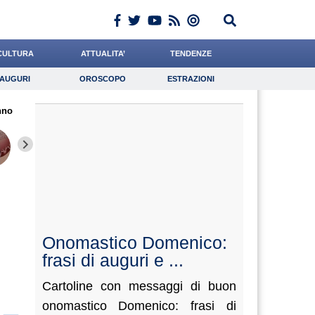
CULTURA
ATTUALITA’
TENDENZE
AUGURI
OROSCOPO
ESTRAZIONI
Auguri
Oroscopo
Estrazioni
nno
iornalista
Bonetti
Casciello
Lavoro
Ferrante
Psicologia
Rinaldi
Gelisio
Scorza
Onomastico Domenico:
frasi di auguri e ...
Cartoline con messaggi di buon
onomastico Domenico: frasi di