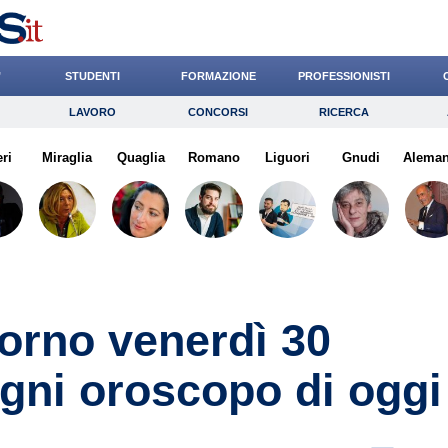
’
STUDENTI
FORMAZIONE
PROFESSIONISTI
LAVORO
CONCORSI
RICERCA
Lavoro
Concorsi
Ricerca
eri
Miraglia
Risparmio
Quaglia
Romano
Diritto
Liguori
Economia
Gnudi
Alema
G
orno venerdì 30
egni oroscopo di oggi