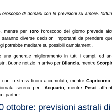
l’oroscopo di domani con le previsioni su amore, fortu
e
, mentre per
Toro
l’oroscopo del giorno prevede al
 saranno diverse decisioni importanti da prendere qu
ggi potrebbe meditare su possibili cambiamenti.
 una generale miglioramento in tutti i campi, ed a
tri. Buone notizie in arrivo per
Bilancia
, mentre
Scorpi
i con lo stress finora accumulato, mentre
Capricorn
iornata serena per l’
Acquario
, mentre
Pesci
affron
ol partner.
ottobre: previsioni astrali di