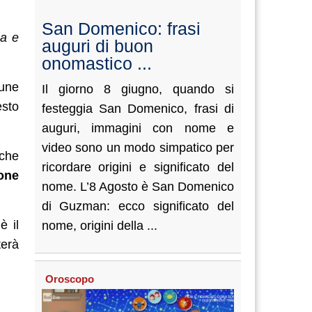
San Domenico: frasi
na e
auguri di buon
onomastico ...
cune
Il giorno 8 giugno, quando si
esto
festeggia San Domenico, frasi di
auguri, immagini con nome e
video sono un modo simpatico per
nche
ricordare origini e significato del
one
nome. L’8 Agosto è San Domenico
di Guzman: ecco significato del
o
è il
nome, origini della ...
terà
Oroscopo