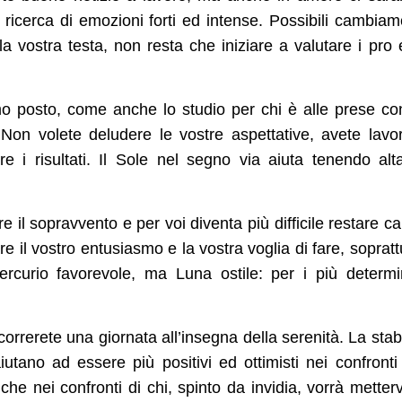
la ricerca di emozioni forti ed intense. Possibili cambiam
vostra testa, non resta che iniziare a valutare i pro 
imo posto, come anche lo studio per chi è alle prese co
 Non volete deludere le vostre aspettative, avete lavo
 i risultati. Il Sole nel segno via aiuta tenendo alt
e il sopravvento e per voi diventa più difficile restare ca
are il vostro entusiasmo e la vostra voglia di fare, sopratt
rcurio favorevole, ma Luna ostile: per i più determi
orrerete una giornata all’insegna della serenità. La stabi
aiutano ad essere più positivi ed ottimisti nei confronti
che nei confronti di chi, spinto da invidia, vorrà metterv