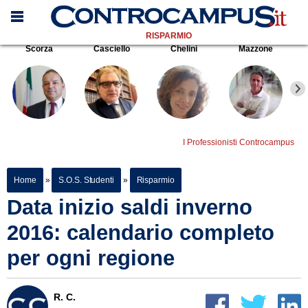
RISPARMIO
Scorza
Casciello
Chelini
Mazzone
I Professionisti Controcampus
Home
»
S.O.S. Studenti
»
Risparmio
Data inizio saldi inverno
2016: calendario completo
per ogni regione
R. C.