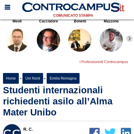
COMUNICATO STAMPA
Meoli
Cacciatore
Bonetti
Mazzone
I Professionisti Controcampus
Home
»
Uni Nord
»
Emilia Romagna
Studenti internazionali
richiedenti asilo all’Alma
Mater Unibo
R. C.