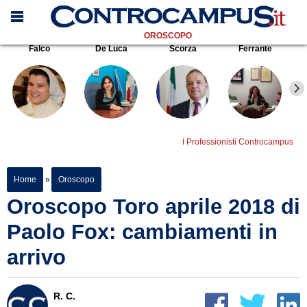
OROSCOPO
Falco
De Luca
Scorza
Ferrante
I Professionisti Controcampus
Home
»
Oroscopo
Oroscopo Toro aprile 2018 di
Paolo Fox: cambiamenti in
arrivo
R. C.