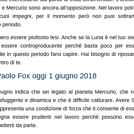
e Mercurio sono ancora all’opposizione. Nel lavoro potr
lcuni impegni, per il momento però non puoi sottrar
o periodo.
bero essere piuttosto tesi. Anche se la Luna è nel tuo s
e essere controproducente perché basta poco per es
ile in questo periodo farsi capire. Hai bisogno di riposa
tro di te.
Paolo Fox oggi 1 giugno 2018
ugno indica che sei legato al pianeta Mercurio, che n
sfuggente e dinamica e che è difficile catturare. Avere 
ppresenta una condizione di forza che ti consente di es
isogna essere prudenti nel lavoro perché possono ess
etterti da parte.