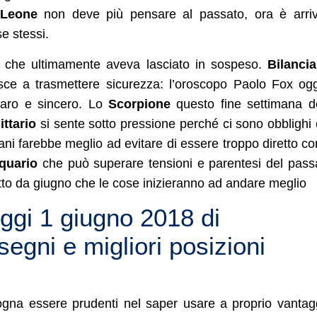
Leone
non deve più pensare al passato, ora è arriv
e stessi.
i che ultimamente aveva lasciato in sospeso.
Bilancia
esce a trasmettere sicurezza: l’oroscopo Paolo Fox og
hiaro e sincero. Lo
Scorpione
questo fine settimana d
ittario
si sente sotto pressione perché ci sono obblighi
i farebbe meglio ad evitare di essere troppo diretto co
quario
che può superare tensioni e parentesi del pass
to da giugno che le cose inizieranno ad andare meglio
gi 1 giugno 2018 di
segni e migliori posizioni
gna essere prudenti nel saper usare a proprio vantag