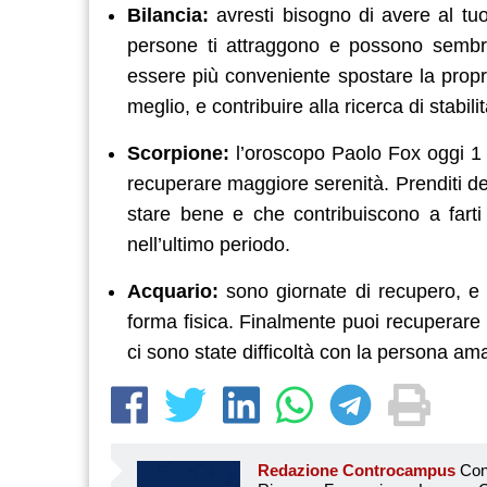
Bilancia:
avresti bisogno di avere al tu
persone ti attraggono e possono sembrar
essere più conveniente spostare la propri
meglio, e contribuire alla ricerca di stabi
Scorpione:
l’oroscopo Paolo Fox oggi 1 
recuperare maggiore serenità. Prenditi d
stare bene e che contribuiscono a farti 
nell’ultimo periodo.
Acquario:
sono giornate di recupero, e p
forma fisica. Finalmente puoi recuperare 
ci sono state difficoltà con la persona amat
Redazione Controcampus
Controcampus è Il magazine più letto dai giovani su: Scuola, Università, Ricerca, Formazione, Lavoro. Controcampus nasce nell’ottobre 2001 con la missione di affiancare con la notizia e l’informazione, il mondo dell’istruzione e dell’università. Il suo cuore pulsante sono i giovani, menti libere e non compromesse da nessun interesse di parte. Il progetto è ambizioso e Controcampus cresce e si evolve arricchendo il proprio staff con nuovi giovani vogliosi di essere protagonisti in un’avventura editoriale. Aumentano e si perfezionano le competenze e le professionalità di ognuno. Questo porta Controcam