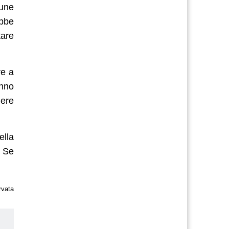
cune
ebbe
tare
re a
anno
nere
ella
. Se
rvata