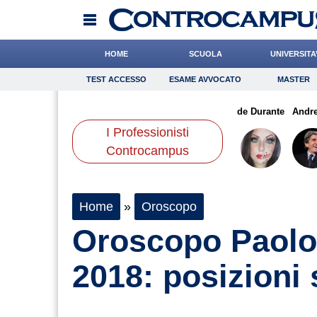
HOME
SCUOLA
UNIVERSITA
TEST ACCESSO
ESAME AVVOCATO
MASTER
TEST ACCESSO
Esame Avvocato
Master
udi
Romano
Bruzzone
Onomastico
Barnaba
Bricolage
Meoli
de Durante
Consigli
Andre
I Professionisti
Scienze
Controcampus
Home
»
Oroscopo
Oroscopo Paolo
2018: posizioni 