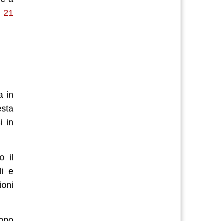
l 21
a in
esta
i in
o il
i e
ioni
copo