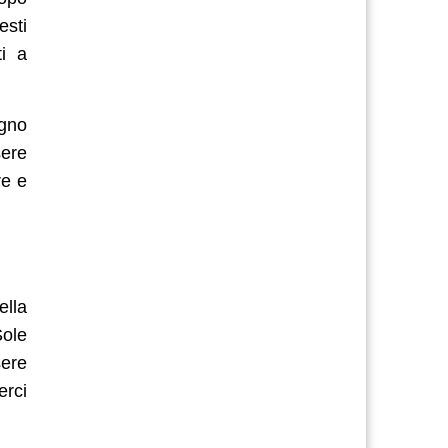
esti
ti a
egno
sere
re e
ella
Sole
sere
erci