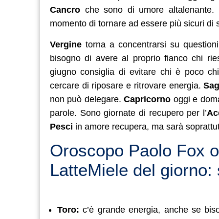
Cancro
che sono di umore altalenante.
momento di tornare ad essere più sicuri di s
Vergine
torna a concentrarsi su question
bisogno di avere al proprio fianco chi ri
giugno consiglia di evitare chi è poco c
cercare di riposare e ritrovare energia.
Sag
non può delegare.
Capricorno
oggi e doman
parole. Sono giornate di recupero per l’
Ac
Pesci
in amore recupera, ma sarà soprattut
Oroscopo Paolo Fox og
LatteMiele del giorno: 
Toro:
c’è grande energia, anche se biso