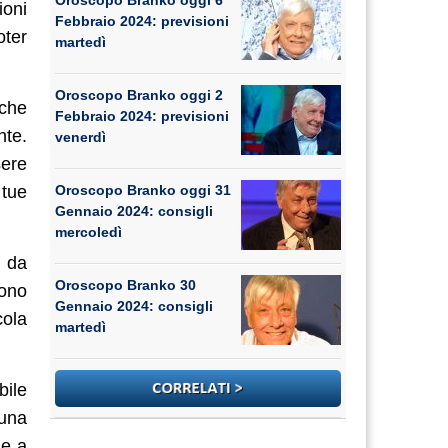
Oroscopo Branko oggi 6
ioni
Febbraio 2024: previsioni
oter
martedì
Oroscopo Branko oggi 2
 che
Febbraio 2024: previsioni
nte.
venerdì
sere
 tue
Oroscopo Branko oggi 31
Gennaio 2024: consigli
mercoledì
e da
Oroscopo Branko 30
sono
Gennaio 2024: consigli
cola
martedì
bile
 una
 e a