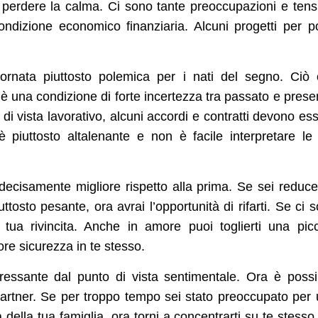
r perdere la calma. Ci sono tante preoccupazioni e tens
dizione economico finanziaria. Alcuni progetti per p
rnata piuttosto polemica per i nati del segno. Ciò
’è una condizione di forte incertezza tra passato e prese
i vista lavorativo, alcuni accordi e contratti devono es
è piuttosto altalenante e non è facile interpretare le
ecisamente migliore rispetto alla prima. Se sei reduc
osto pesante, ora avrai l’opportunità di rifarti. Se ci 
 tua rivincita. Anche in amore puoi toglierti una pic
re sicurezza in te stesso.
ressante dal punto di vista sentimentale. Ora è possi
 partner. Se per troppo tempo sei stato preoccupato per
della tua famiglia, ora torni a concentrarti su te stesso