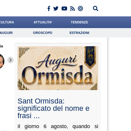
CULTURA
ATTUALITA’
TENDENZE
AUGURI
OROSCOPO
ESTRAZIONI
Auguri
Oroscopo
Estrazioni
ia
iornalista
Grassotti
Cacciatore
Lavoro
di Geso
Psicologia
Romano
Chelini
Quarta
Sant Ormisda:
significato del nome e
frasi ...
Il giorno 6 agosto, quando si