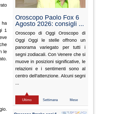
ato
Oroscopo Paolo Fox 6
Agosto 2026: consigli ...
ha
gi 1
Oroscopo di Oggi Oroscopo di
eve
Oggi Oggi le stelle offrono un
 che
panorama variegato per tutti i
n le
segni zodiacali. Con Venere che si
ato.
muove in posizioni significative, le
relazioni e i sentimenti sono al
centro dell'attenzione. Alcuni segni
...
Ultimo
Settimana
Mese
gio.