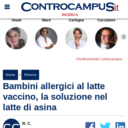
RICERCA
Gnudi
Ward
Carfagna
Cacciatore
I Professionisti Controcampus
Home
»
Ricerca
Bambini allergici al latte
vaccino, la soluzione nel
latte di asina
R. C.