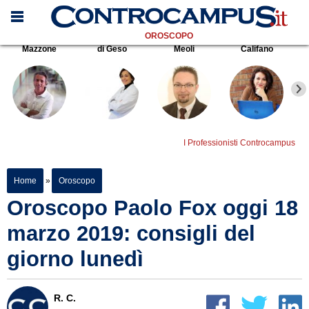
OROSCOPO
Mazzone
di Geso
Meoli
Califano
I Professionisti Controcampus
Home
»
Oroscopo
Oroscopo Paolo Fox oggi 18
marzo 2019: consigli del
giorno lunedì
R. C.