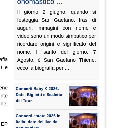
onomastico ...
Il giorno 2 giugno, quando si
festeggia San Gaetano, frasi di
auguri, immagini con nome e
video sono un modo simpatico per
ricordare origini e significato del
nome. Il santo del giorno, 7
afia
Agosto, è San Gaetano Thiene:
20 e
ecco la biografia per ...
rene
Concerti Baby K 2026:
Date, Biglietti e Scaletta
ente
del Tour
che,
Concerti estate 2026 in
Italia: date dei live da
o EP
non perdere