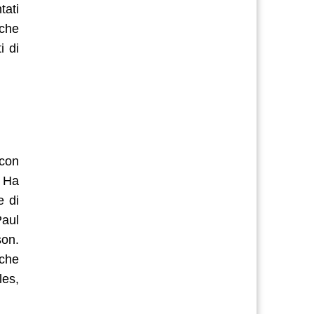
tati
 che
i di
 con
. Ha
e di
Paul
son.
 che
les,