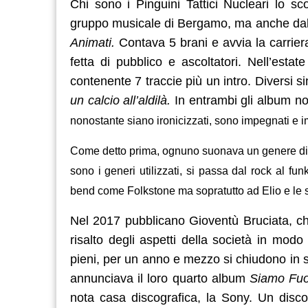
Chi sono i Pinguini Tattici Nucleari lo 
gruppo musicale di Bergamo, ma anche dalla 
Animati.
Contava 5 brani e avvia la carriera 
fetta di pubblico e ascoltatori. Nell’esta
contenente 7 traccie più un intro. Diversi
un
calcio
all’aldilà.
In entrambi gli album n
nonostante siano ironicizzati, sono impegnati e i
Come detto prima, ognuno suonava un genere divers
sono i generi utilizzati, si passa dal rock al fu
bend come Folkstone ma sopratutto ad Elio e le s
Nel 2017 pubblicano Gioventù Bruciata, che
risalto degli aspetti della società in mod
pieni, per un anno e mezzo si chiudono in s
annunciava il loro quarto album
Siamo Fuot
nota casa discografica, la Sony. Un disc