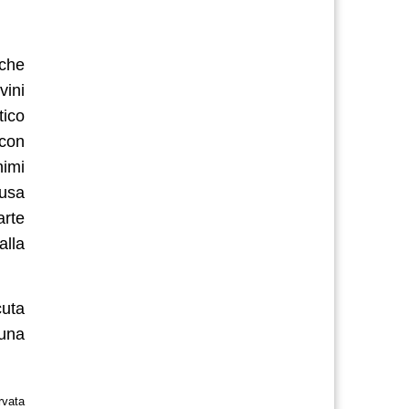
che
vini
tico
 con
nimi
cusa
arte
alla
cuta
 una
rvata