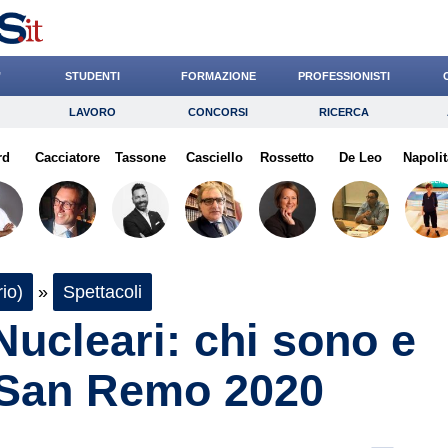
’
STUDENTI
FORMAZIONE
PROFESSIONISTI
LAVORO
CONCORSI
RICERCA
Lavoro
Concorsi
Ricerca
rd
Cacciatore
Risparmio
Tassone
Casciello
Diritto
Rossetto
Economia
De Leo
Napolit
G
io)
»
Spettacoli
 Nucleari: chi sono e
 San Remo 2020