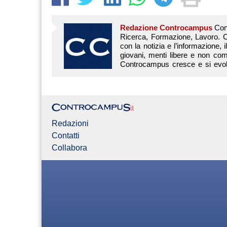
Redazione Controcampus
Controcampus è Il magazine più letto dai giovani su: Scuola, Università, Ricerca, Formazione, Lavoro. Controcampus nasce nell’ottobre 2001 con la missione di affiancare con la notizia e l’informazione, il mondo dell’istruzione e dell’università. Il suo cuore pulsante sono i giovani, menti libere e non compromesse da nessun interesse di parte. Il progetto è ambizioso e Controcampus cresce e si evolve arricchendo il proprio staff con nuovi giovani vogliosi di essere protagonisti in un’avventura editoriale. Aumentano e si perfezionano le competenze e le professionalità di ognuno. Questo porta Controcam
Redazioni
Contatti
Collabora