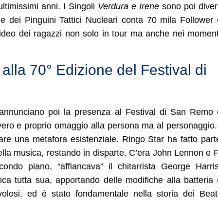
 ultimissimi anni. I Singoli
Verdura
e
Irene
sono poi diven
le dei Pinguini Tattici Nucleari conta 70 mila Follower
ideo dei ragazzi non solo in tour ma anche nei moment
alla 70° Edizione del Festival di
oti, annunciano poi la presenza al Festival di San Remo
 vero e proprio omaggio alla persona ma al personaggio
re una metafora esistenziale. Ringo Star ha fatto part
della musica, restando in disparte. C’era John Lennon e 
ndo piano, “affiancava” il chitarrista George Harri
a tutta sua, apportando delle modifiche alla batteria
avolosi, ed è stato fondamentale nella storia dei Beat