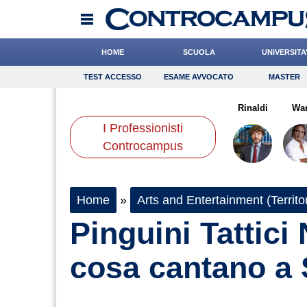
HOME
SCUOLA
UNIVERSITA
TEST ACCESSO
ESAME AVVOCATO
MASTER
TEST ACCESSO
Esame Avvocato
Master
mano
Pasquino
Chelini
Onomastico
Liguori
Bricolage
Bonanni
Rinaldi
Consigli
Wa
I Professionisti
Scienze
Controcampus
Home
»
Arts and Entertainment (Territor
Pinguini Tattici
cosa cantano a