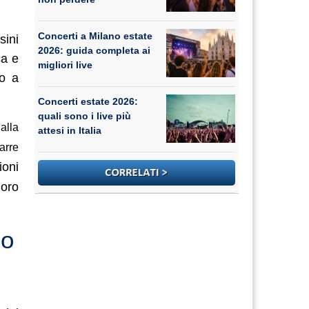
Concerti a Milano estate
sini
2026: guida completa ai
ca e
migliori live
o a
Concerti estate 2026:
quali sono i live più
alla
attesi in Italia
arre
ioni
loro
lo