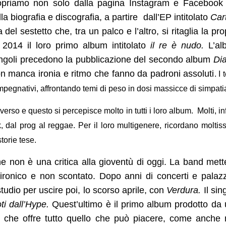
scopriamo non solo dalla pagina Instagram e Facebook
biografia e discografia, a partire dall’EP intitolato
Car
del sestetto che, tra un palco e l’altro, si ritaglia la pro
te 2014 il loro primo album intitolato
il re è nudo.
L’a
 singoli precedono la pubblicazione del secondo album
Di
on manca ironia e ritmo che fanno da padroni assoluti
. I 
mpegnativi, affrontando temi di peso in dosi massicce di simpati
o e questo si percepisce molto in tutti i loro album. Molti, infa
nk, dal prog al reggae. Per il loro multigenere, ricordano moltis
torie tese.
 non è una critica alla gioventù di oggi. La band mett
o ironico e non scontato. Dopo anni di concerti e palazz
tudio per uscire poi, lo scorso aprile, con
Verdura.
Il sin
i dall’Hype.
Quest’ultimo è il primo album prodotto da
o che offre tutto quello che può piacere, come anche