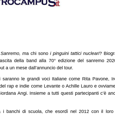
a Sanremo, m
a chi sono
i pinguini tattici nucleari
? Biogr
nascita della band alla 70° edizione del sanremo 20
out a un mese dall’annuncio del tour.
ci saranno le grandi voci Italiane come Rita Pavone, I
o del rap e indie come Levante o Achille Lauro e ovviam
ordana Angi. Insieme a tutti questi partecipanti c’è an
 i banchi di scuola, che esordì nel 2012 con il lor