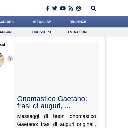
CULTURA
ATTUALITA’
TENDENZE
AUGURI
OROSCOPO
ESTRAZIONI
Auguri
Oroscopo
Estrazioni
ani
iornalista
Ferrante
Crepet
Lavoro
Bruzzone
Psicologia
Falco
Boschetti
Meoli
Onomastico Gaetano:
frasi di auguri, ...
Messaggi di buon onomastico
Gaetano: frasi di auguri originali,