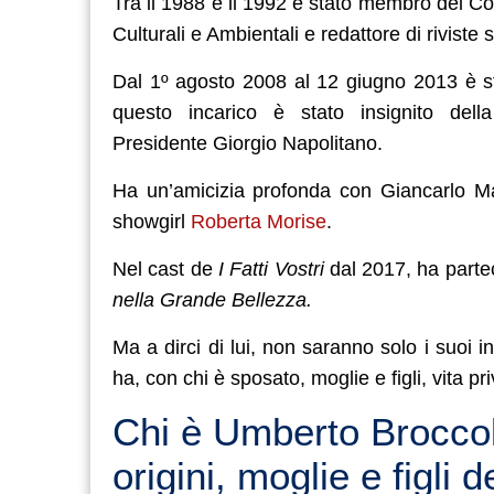
Tra il 1988 e il 1992 è stato membro del Con
Culturali e Ambientali e redattore di riviste
Dal 1º agosto 2008 al 12 giugno 2013 è st
questo incarico è stato insignito dell
Presidente Giorgio Napolitano.
Ha un’amicizia profonda con Giancarlo Mag
showgirl
Roberta Morise
.
Nel cast de
I Fatti Vostri
dal 2017, ha partec
nella Grande Bellezza.
Ma a dirci di lui, non saranno solo i suoi in
ha, con chi è sposato, moglie e figli, vita pr
Chi è Umberto Broccoli:
origini, moglie e figli d