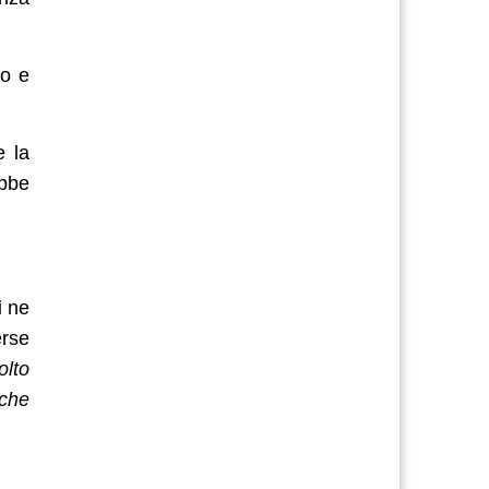
vo e
e la
ebbe
i
ne
erse
lto
 che