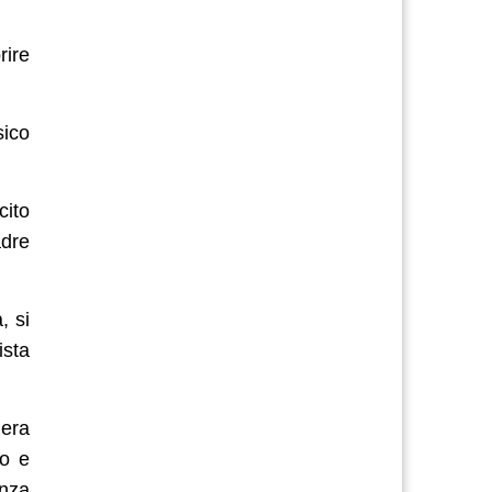
rire
sico
cito
adre
, si
ista
 era
lo e
enza