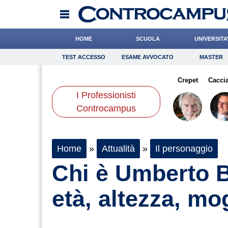
HOME
SCUOLA
UNIVERSITA
TEST ACCESSO
ESAME AVVOCATO
MASTER
TEST ACCESSO
Esame Avvocato
Master
eari
Barnaba
de Durante
Onomastico
di Geso
Bricolage
Leone
Crepet
Consigli
Cacci
I Professionisti
Scienze
Controcampus
Home
»
Attualità
»
Il personaggio
Chi è Umberto Br
età, altezza, mog