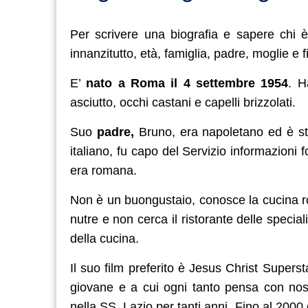
Per scrivere una biografia e sapere chi 
innanzitutto, età, famiglia, padre, moglie e f
E’
nato a Roma il 4 settembre 1954
. H
asciutto, occhi castani e capelli brizzolati.
Suo
padre,
Bruno, era napoletano ed è sta
italiano, fu capo del Servizio informazion
era romana.
Non è un buongustaio, conosce la cucina ro
nutre e non cerca il ristorante delle specia
della cucina.
Il suo film preferito è Jesus Christ Super
giovane e a cui ogni tanto pensa con nost
nella SS. Lazio per tanti anni. Fino al 2000