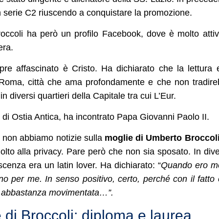
n serie C2 riuscendo a conquistare la promozione.
ccoli ha però un profilo Facebook, dove è molto atti
era.
re affascinato è Cristo. Ha dichiarato che la lettura 
 a Roma, città che ama profondamente e che non tradir
 diversi quartieri della Capitale tra cui L’Eur.
 di Ostia Antica, ha incontrato Papa Giovanni Paolo II.
, non abbiamo notizie sulla
moglie di Umberto Broccol
molto alla privacy. Pare però che non sia sposato. In div
scenza era un latin lover. Ha dichiarato: “
Quando ero mo
no per me. In senso positivo, certo, perché con il fatto
ta abbastanza movimentata…”.
di Broccoli: diploma e laurea