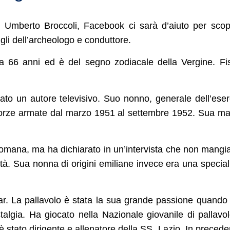
è Umberto Broccoli, Facebook ci sarà d’aiuto per scop
igli dell’archeologo e conduttore.
a 66 anni ed è del segno zodiacale della Vergine. Fi
to un autore televisivo. Suo nonno, generale dell’eser
i forze armate dal marzo 1951 al settembre 1952. Sua m
mana, ma ha dichiarato in un’intervista che non mangia
lità. Sua nonna di origini emiliane invece era una special
star. La pallavolo è stata la sua grande passione quando
algia. Ha giocato nella Nazionale giovanile di pallavo
 è stato dirigente e allenatore della SS. Lazio. In preced