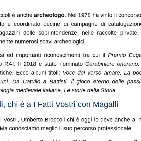
ccoli è anche
archeologo
. Nel 1978 ha vinto il concors
etto e coordinato decine di campagne di catalogazio
gazzini delle soprintendenze, nelle raccolte private,
mente numerosi scavi archeologici.
i ed importanti riconoscimenti tra cui il
Premio Euge
mo RAI. Il 2018 è stato nominato
Carabiniere onorario
iche. Ecco alcuni titoli:
Voce del verso amare, La po
i. Da Catullo a Battisti, il gioco eterno delle passi
logia medievale italiana, Le storie della Storia.
 chi è a I Fatti Vostri con Magalli
ti Vostri, Umberto Broccoli chi è oggi lo deve anche al 
Ma conosciamo meglio il suo percorso professionale.