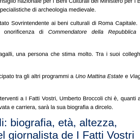
siglio nazionale per i Beni Culturali del Ministero per i 
 specialistiche di archeologia medievale.
ato Sovrintendente ai beni culturali di Roma Capitale.
a onorificenza di
Commendatore della Repubblica
alli, una persona che stima molto. Tra i suoi collegh
ipato tra gli altri programmi a
Uno Mattina Estate
e
Via
terventi a I Fatti Vostri, Umberto Broccoli chi è, quanti 
ivata e carriera, sarà la sua biografia a dircelo.
 biografia, età, altezza,
el giornalista de I Fatti Vostri