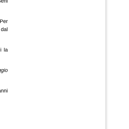
Beni
 Per
dal
i la
ggio
anni