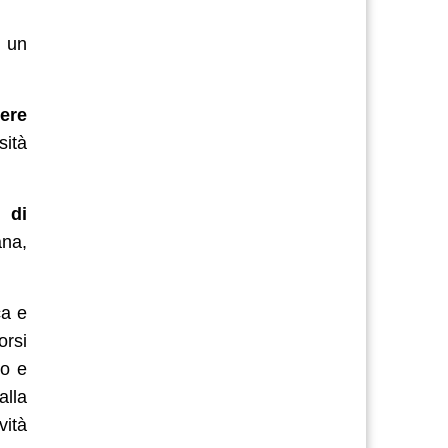
a un
tere
sità
i di
ana,
ca e
orsi
io e
alla
vità