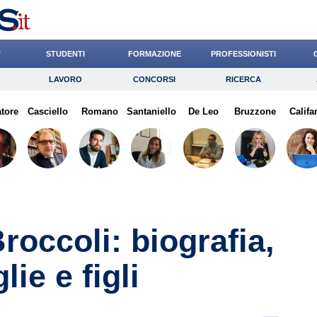
’
STUDENTI
FORMAZIONE
PROFESSIONISTI
LAVORO
CONCORSI
RICERCA
Lavoro
Concorsi
Ricerca
atore
Casciello
Risparmio
Romano
Santaniello
Diritto
De Leo
Economia
Bruzzone
Califa
G
occoli: biografia,
lie e figli