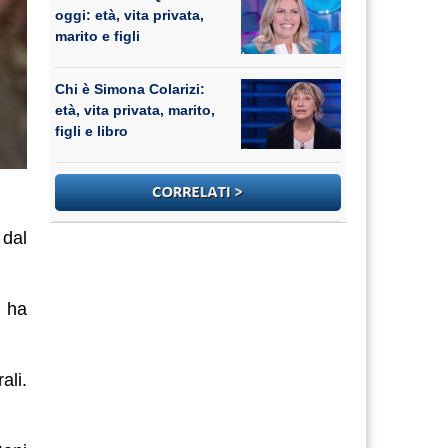
oggi: età, vita privata,
marito e figli
Chi è Simona Colarizi:
età, vita privata, marito,
figli e libro
 dal
, ha
ali.