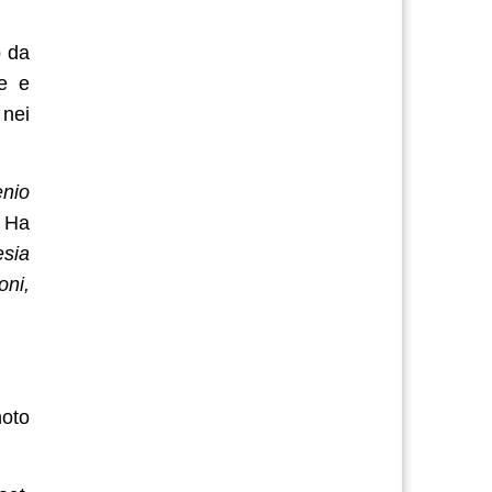
o da
ne e
 nei
nio
.
Ha
esia
oni,
noto