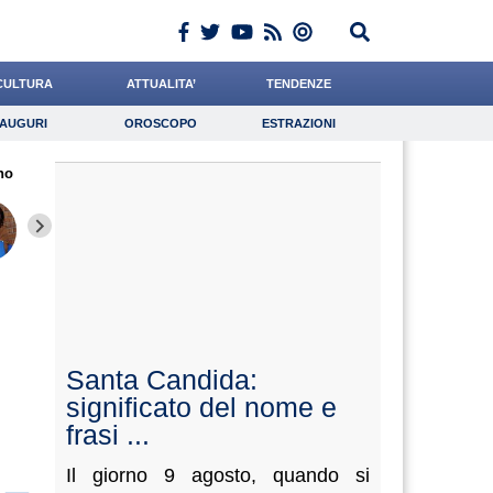
CULTURA
ATTUALITA’
TENDENZE
AUGURI
OROSCOPO
ESTRAZIONI
Auguri
Oroscopo
Estrazioni
no
iornalista
Coniglio
De Luca
Lavoro
Buzzatti
Psicologia
Falco
Rinaldi
Pasqui
Santa Candida:
significato del nome e
frasi ...
Il giorno 9 agosto, quando si