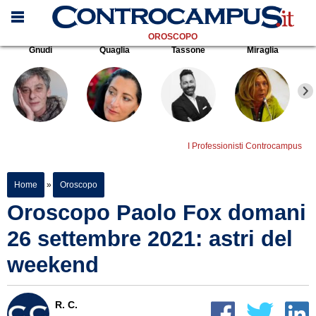
OROSCOPO
Gnudi
Quaglia
Tassone
Miraglia
I Professionisti Controcampus
Home
»
Oroscopo
Oroscopo Paolo Fox domani
26 settembre 2021: astri del
weekend
R. C.