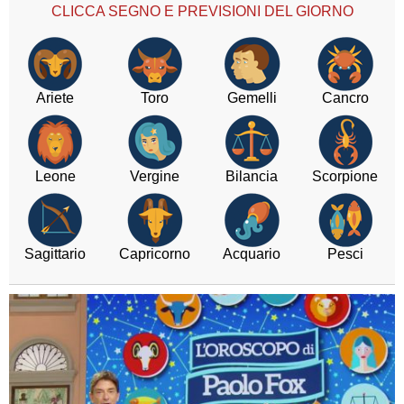
CLICCA SEGNO E PREVISIONI DEL GIORNO
Ariete
Toro
Gemelli
Cancro
Leone
Vergine
Bilancia
Scorpione
Sagittario
Capricorno
Acquario
Pesci