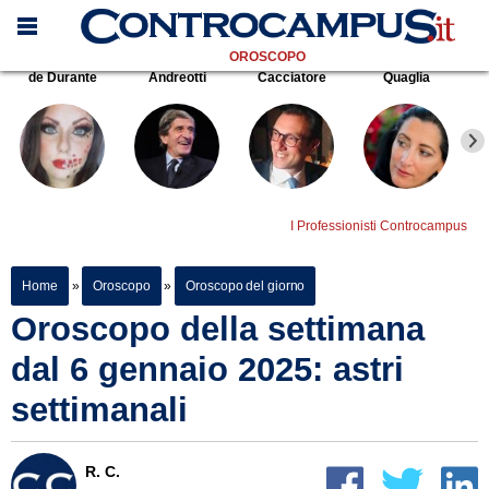
OROSCOPO
de Durante
Andreotti
Cacciatore
Quaglia
I Professionisti Controcampus
Home
»
Oroscopo
»
Oroscopo del giorno
Oroscopo della settimana
dal 6 gennaio 2025: astri
settimanali
R. C.