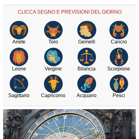
CLICCA SEGNO E PREVISIONI DEL GIORNO
Ariete
Toro
Gemelli
Cancro
Leone
Vergine
Bilancia
Scorpione
Sagittario
Capricorno
Acquario
Pesci