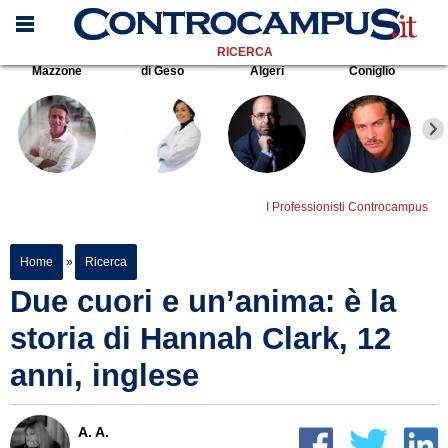
RICERCA
Mazzone
di Geso
Algeri
Coniglio
I Professionisti Controcampus
Home
»
Ricerca
Due cuori e un’anima: è la
storia di Hannah Clark, 12
anni, inglese
A. A.