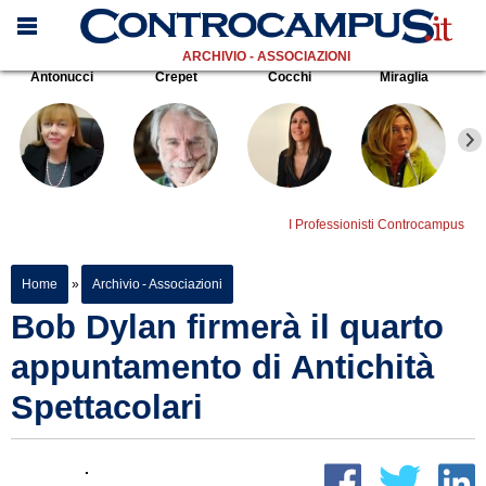
ARCHIVIO - ASSOCIAZIONI
Antonucci
Crepet
Cocchi
Miraglia
I Professionisti Controcampus
Home
»
Archivio - Associazioni
Bob Dylan firmerà il quarto
appuntamento di Antichità
Spettacolari
.