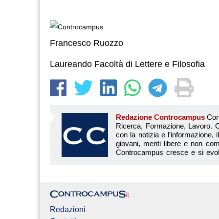
Francesco Ruozzo
Laureando Facoltà di Lettere e Filosofia
Redazione Controcampus
Controcampus è Il magazine più letto dai giovani su: Scuola, Università, Ricerca, Formazione, Lavoro. Controcampus nasce nell’ottobre 2001 con la missione di affiancare con la notizia e l’informazione, il mondo dell’istruzione e dell’università. Il suo cuore pulsante sono i giovani, menti libere e non compromesse da nessun interesse di parte. Il progetto è ambizioso e Controcampus cresce e si evolve arricchendo il proprio staff con nuovi giovani vogliosi di essere protagonisti in un’avventura editoriale. Aumentano e si perfezionano le competenze e le professionalità di ognuno. Questo porta Controcam
Redazioni