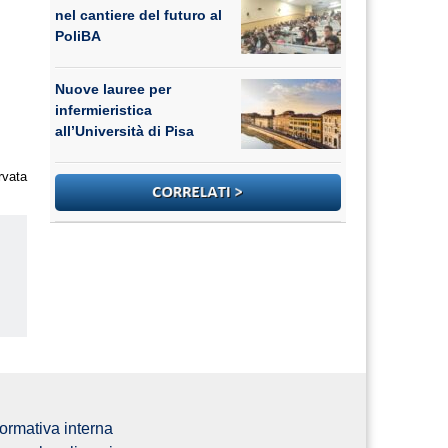
nel cantiere del futuro al
PoliBA
Nuove lauree per
infermieristica
all’Università di Pisa
rvata
us
ormativa interna