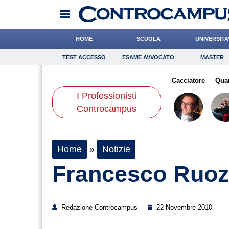
HOME
SCUOLA
UNIVERSITA
TEST ACCESSO
ESAME AVVOCATO
MASTER
TEST ACCESSO
Esame Avvocato
Master
zone
Rinaldi
Gelisio
Onomastico
Romano
Bricolage
Bonetti
Cacciatore
Consigli
Qua
I Professionisti
Scienze
Controcampus
Home
»
Notizie
Francesco Ruo
Redazione Controcampus
22 Novembre 2010