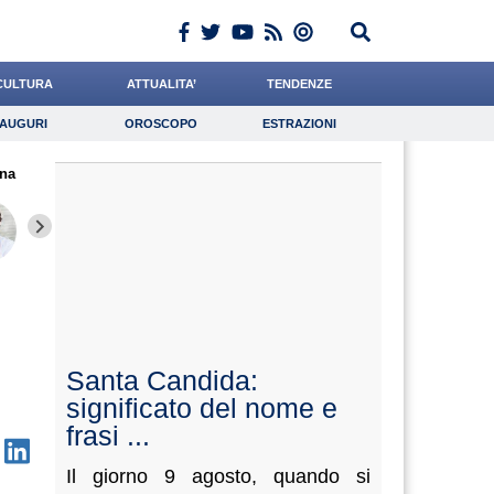
CULTURA
ATTUALITA’
TENDENZE
AUGURI
OROSCOPO
ESTRAZIONI
Auguri
Oroscopo
Estrazioni
na
iornalista
Bonanni
Ferrante
Lavoro
Barnaba
Psicologia
Pasquino
Quaglia
Andreot
Santa Candida:
significato del nome e
frasi ...
Il giorno 9 agosto, quando si