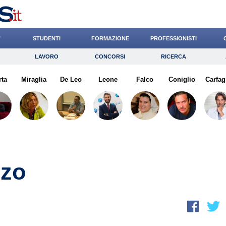
’
STUDENTI
FORMAZIONE
PROFESSIONISTI
LAVORO
CONCORSI
RICERCA
Lavoro
Concorsi
Ricerca
rta
Miraglia
Risparmio
De Leo
Leone
Diritto
Falco
Economia
Coniglio
Carfag
G
zzo