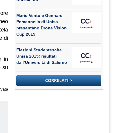
tore
Mario Vento e Gennaro
eneo
Percannella di Unisa
presentano Drone Vision
tela
Cup 2015
e di
Elezioni Studentesche
Unisa 2015: risultati
e in
dall’Università di Salerno
e su
rvata