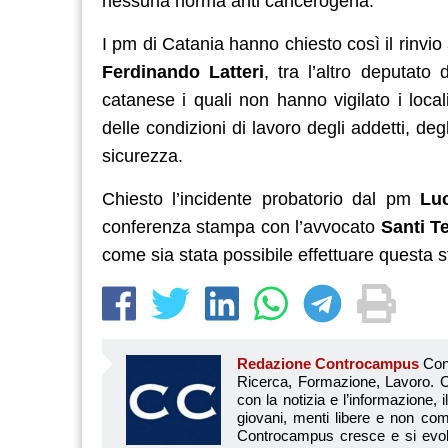
nessuna norma anti cancerogena.
I pm di Catania hanno chiesto così il rinvio 
Ferdinando Latteri
, tra l’altro deputato
catanese i quali non hanno vigilato i local
delle condizioni di lavoro degli addetti, deg
sicurezza.
Chiesto l’incidente probatorio dal pm
Luc
conferenza stampa con l’avvocato
Santi T
come sia stata possibile effettuare questa 
Redazione Controcampus
Controcampus è Il magazine più letto dai giovani su: Scuola, Università, Ricerca, Formazione, Lavoro. Controcampus nasce nell’ottobre 2001 con la missione di affiancare con la notizia e l’informazione, il mondo dell’istruzione e dell’università. Il suo cuore pulsante sono i giovani, menti libere e non compromesse da nessun interesse di parte. Il progetto è ambizioso e Controcampus cresce e si evolve arricchendo il proprio staff con nuovi giovani vogliosi di essere protagonisti in un’avventura editoriale. Aumentano e si perfezionano le competenze e le professionalità di ognuno. Questo porta Controcam