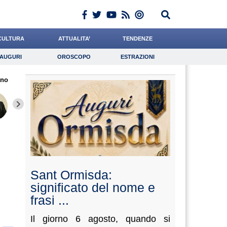
CULTURA
ATTUALITA’
TENDENZE
AUGURI
OROSCOPO
ESTRAZIONI
Auguri
Oroscopo
Estrazioni
ino
iornalista
Cocchi
Coniglio
Lavoro
Quaglia
Psicologia
Buzzatti
Crepet
Ward
Sant Ormisda:
significato del nome e
frasi ...
Il giorno 6 agosto, quando si