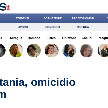
’
STUDENTI
FORMAZIONE
PROFESSIONISTI
LAVORO
CONCORSI
RICERCA
Lavoro
Concorsi
Ricerca
ia
Miraglia
Risparmio
Romano
Falco
Diritto
Bruzzone
Economia
Chelini
Pasqu
G
tania, omicidio
pm