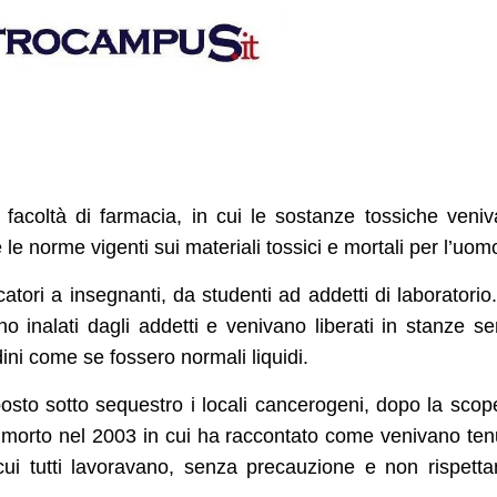
la facoltà di farmacia, in cui le sostanze tossiche veni
le norme vigenti sui materiali tossici e mortali per l’uom
atori a insegnanti, da studenti ad addetti di laboratorio.
no inalati dagli addetti e venivano liberati in stanze s
ndini come se fossero normali liquidi.
sto sotto sequestro i locali cancerogeni, dopo la scop
morto nel 2003 in cui ha raccontato come venivano tenu
 cui tutti lavoravano, senza precauzione e non rispett