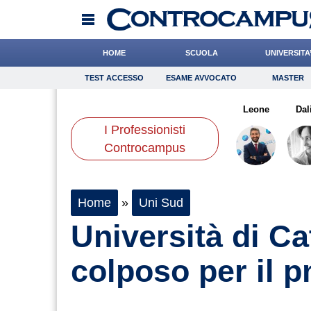
HOME
SCUOLA
UNIVERSITA
TEST ACCESSO
ESAME AVVOCATO
MASTER
TEST ACCESSO
Esame Avvocato
Master
arta
Boschetti
Catizone
Onomastico
Cacciatore
Napolitani
Bricolage
Leone
Consigli
Dal
I Professionisti
Scienze
Controcampus
Home
»
Uni Sud
Università di Ca
colposo per il 