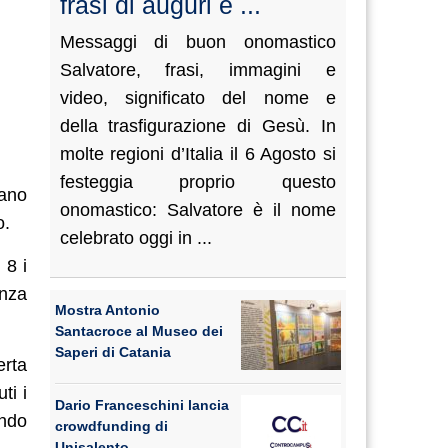
frasi di auguri e ...
Messaggi di buon onomastico
Salvatore, frasi, immagini e
video, significato del nome e
della trasfigurazione di Gesù. In
molte regioni d’Italia il 6 Agosto si
festeggia proprio questo
vano
onomastico: Salvatore è il nome
o.
celebrato oggi in ...
 8 i
enza
Mostra Antonio
Santacroce al Museo dei
Saperi di Catania
erta
ti i
Dario Franceschini lancia
ando
crowdfunding di
Unisalento