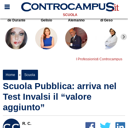
SCUOLA
de Durante
Gelisio
Alemanno
di Geso
I Professionisti Controcampus
Home
»
Scuola
Scuola Pubblica: arriva nel
Test Invalsi il “valore
aggiunto”
R. C.