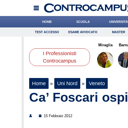
HOME
SCUOLA
UNIVERSITA
TEST ACCESSO
ESAME AVVOCATO
MASTER
TEST ACCESSO
Esame Avvocato
Master
niello
Alemanno
Coniglio
Onomastico
Bonanni
Bricolage
Cocchi
Miraglia
Consigli
Barn
I Professionisti
Scienze
Controcampus
Home
»
Uni Nord
»
Veneto
Ca’ Foscari osp
15 Febbraio 2012