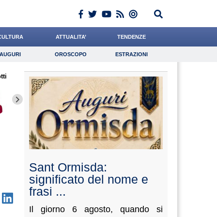
CULTURA
ATTUALITA’
TENDENZE
AUGURI
OROSCOPO
ESTRAZIONI
Auguri
Oroscopo
Estrazioni
tti
iornalista
Meoli
Liguori
Lavoro
Quaglia
Psicologia
Califano
di Geso
Dalia
Sant Ormisda:
significato del nome e
frasi ...
Il giorno 6 agosto, quando si