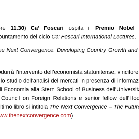
 ore
11.30
)
Ca’ Foscari
ospita il
Premio Nobel
p
puntamento del ciclo
Ca’ Foscari International Lectures
.
he Next Convergence: Developing Country Growth and
odurrà l’intervento dell’economista statunitense, vincitore
 studio dell’analisi del mercati in presenza di informaz
 Economia alla Stern School of Business dell’Universit
il Council on Foreign Relations e senior fellow dell’Ho
ltimo libro si intitola
The Next Convergence – The Futur
ww.thenextconvergence.com
).