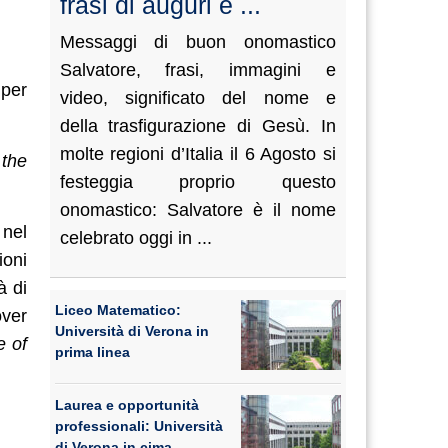
frasi di auguri e ...
Messaggi di buon onomastico
Salvatore, frasi, immagini e
er
video, significato del nome e
della trasfigurazione di Gesù. In
molte regioni d’Italia il 6 Agosto si
 the
festeggia proprio questo
onomastico: Salvatore è il nome
 nel
celebrato oggi in ...
ioni
à di
Liceo Matematico:
over
Università di Verona in
e of
prima linea
Laurea e opportunità
professionali: Università
di Verona in cima