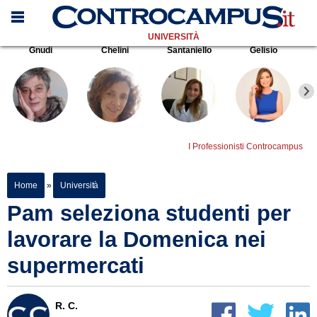
UNIVERSITÀ
Gnudi
Chelini
Santaniello
Gelisio
I Professionisti Controcampus
Home
»
Università
Pam seleziona studenti per
lavorare la Domenica nei
supermercati
R. C.