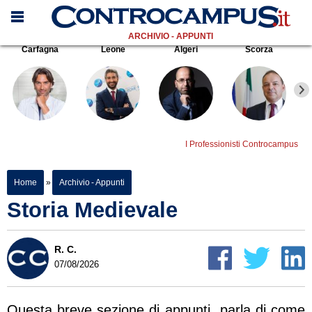
ARCHIVIO - APPUNTI
Carfagna
Leone
Algeri
Scorza
I Professionisti Controcampus
Home
»
Archivio - Appunti
Storia Medievale
R. C.
07/08/2026
Questa breve sezione di appunti parla di come