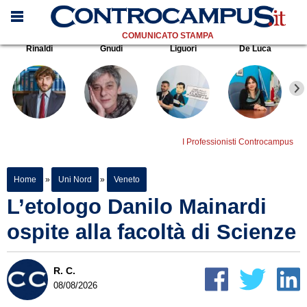
COMUNICATO STAMPA
Rinaldi
Gnudi
Liguori
De Luca
I Professionisti Controcampus
Home
»
Uni Nord
»
Veneto
L’etologo Danilo Mainardi
ospite alla facoltà di Scienze
R. C.
08/08/2026