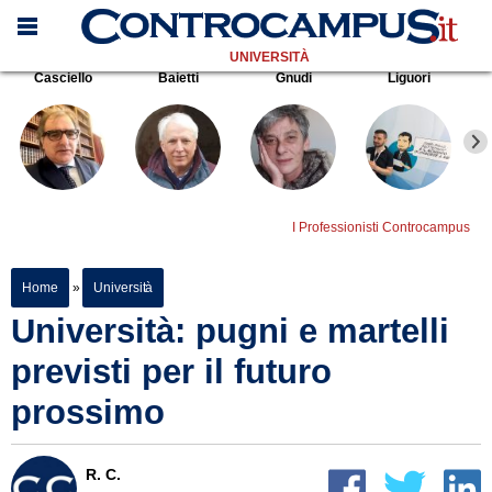
UNIVERSITÀ
Casciello
Baietti
Gnudi
Liguori
I Professionisti Controcampus
Home
»
Università
Università: pugni e martelli
previsti per il futuro
prossimo
R. C.