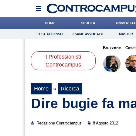
HOME
SCUOLA
UNIVERSITA
TEST ACCESSO
ESAME AVVOCATO
MASTER
TEST ACCESSO
Esame Avvocato
Master
zone
Paleari
Scorza
Onomastico
Cacciatore
Bricolage
Miraglia
Bruzzone
Consigli
Casci
I Professionisti
Scienze
Controcampus
Home
»
Ricerca
Dire bugie fa ma
Redazione Controcampus
8 Agosto 2012