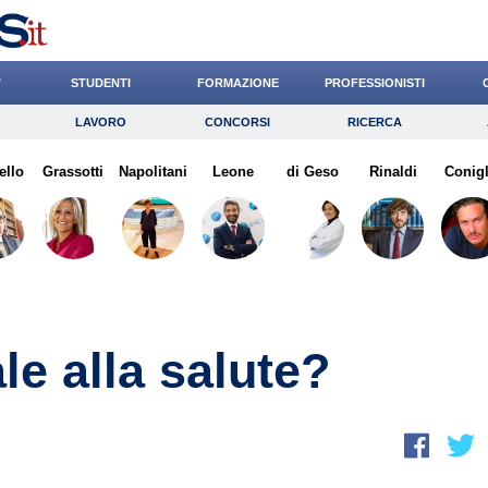
’
STUDENTI
FORMAZIONE
PROFESSIONISTI
LAVORO
CONCORSI
RICERCA
Lavoro
Concorsi
Ricerca
ello
Grassotti
Risparmio
Napolitani
Leone
Diritto
di Geso
Economia
Rinaldi
Conigl
G
le alla salute?