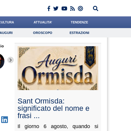
CULTURA
ATTUALITA’
TENDENZE
AUGURI
OROSCOPO
ESTRAZIONI
Auguri
Oroscopo
Estrazioni
io
iornalista
Crepet
Algeri
Lavoro
Catizone
Psicologia
Falco
Valorzi
Califan
Sant Ormisda:
significato del nome e
frasi ...
Il giorno 6 agosto, quando si