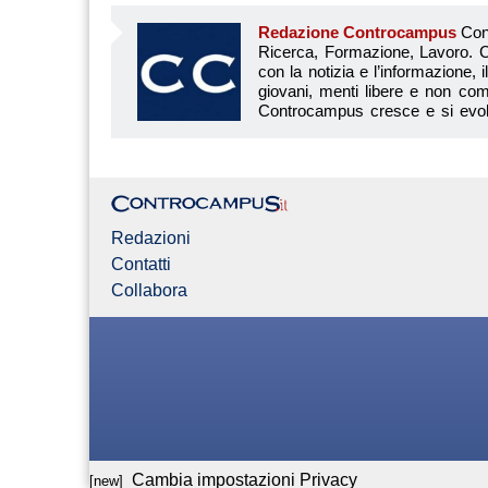
Redazione Controcampus
Controcampus è Il magazine più letto dai giovani su: Scuola, Università, Ricerca, Formazione, Lavoro. Controcampus nasce nell’ottobre 2001 con la missione di affiancare con la notizia e l’informazione, il mondo dell’istruzione e dell’università. Il suo cuore pulsante sono i giovani, menti libere e non compromesse da nessun interesse di parte. Il progetto è ambizioso e Controcampus cresce e si evolve arricchendo il proprio staff con nuovi giovani vogliosi di essere protagonisti in un’avventura editoriale. Aumentano e si perfezionano le competenze e le professionalità di ognuno. Questo porta Controcam
Redazioni
Contatti
Collabora
Cambia impostazioni Privacy
[new]