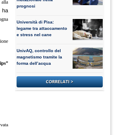
 alla
prognosi
ha
ogna
Università di Pisa:
legame tra attaccamento
e stress nel cane
sione
UnivAQ, controllo del
magnetismo tramite la
hips”
forma dell’acqua
rvata