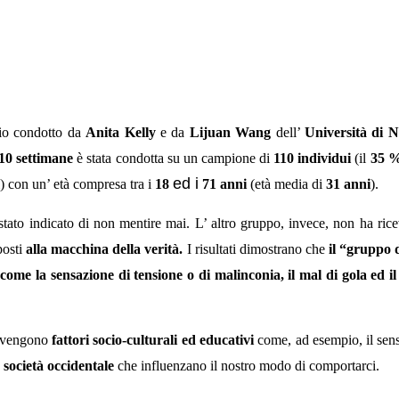
dio condotto da
Anita Kelly
e da
Lijuan Wang
dell’
Università di N
10 settimane
è stata condotta su un campione di
110 individui
(il
35 
ed i
i) con un’ età compresa tra i
18
71 anni
(età media di
31 anni
).
stato indicato di non mentire mai. L’ altro gruppo, invece, non ha ric
posti
alla macchina della verità.
I risultati dimostrano che
il “gruppo d
 come la
sensazione di tensione o di malinconia, il mal di gola ed i
ervengono
fattori socio-culturali ed educativi
come, ad esempio, il sen
società occidentale
che influenzano il nostro modo di comportarci.