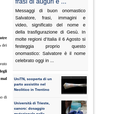
frasi di auguri e ...
Messaggi di buon onomastico
Salvatore, frasi, immagini e
video, significato del nome e
della trasfigurazione di Gesù. In
otre
molte regioni d’Italia il 6 Agosto si
%
dei
festeggia proprio questo
onomastico: Salvatore è il nome
celebrato oggi in ...
evuto
egli
l mal
UniTN, scoperta di un
parto assistito nel
Neolitico in Trentino
so di
Università di Trieste,
cancro: dosaggio
mutazionale nella