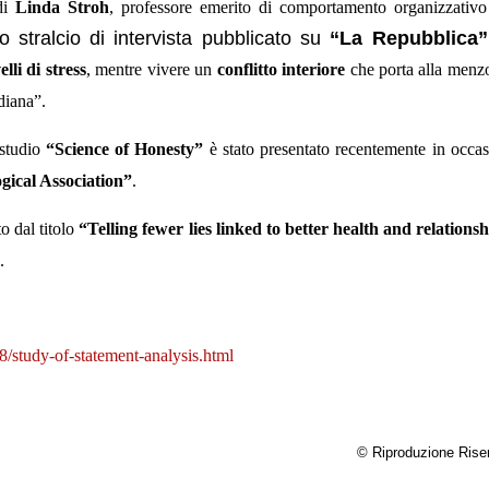
 di
Linda Stroh
, professore emerito di comportamento organizzativo
 stralcio di intervista pubblicato su
“La Repubblica”
velli di stress
, mentre vivere un
conflitto interiore
che porta alla menz
idiana”.
 studio
“Science of Honesty”
è stato presentato recentemente in occa
ical Association”
.
 dal titolo
“Telling fewer lies linked to better health and relations
.
08/study-of-statement-analysis.html
© Riproduzione Rise