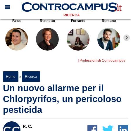
RICERCA
Falco
Rossetto
Ferrante
Romano
I Professionisti Controcampus
Home
»
Ricerca
Un nuovo allarme per il
Chlorpyrifos, un pericoloso
pesticida
R. C.