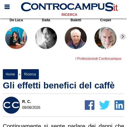
RICERCA
De Luca
Dalia
Baietti
Crepet
I Professionisti Controcampus
Home
»
Ricerca
Gli effetti benefici del caffè
R. C.
09/08/2026
Continuamente si sente parlare dei danni che