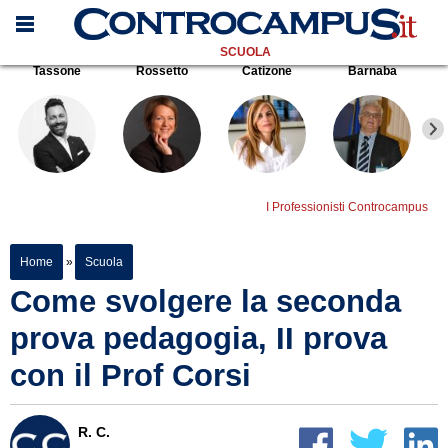
SCUOLA
Tassone
Rossetto
Catizone
Barnaba
I Professionisti Controcampus
Home
»
Scuola
Come svolgere la seconda
prova pedagogia, II prova
con il Prof Corsi
R. C.