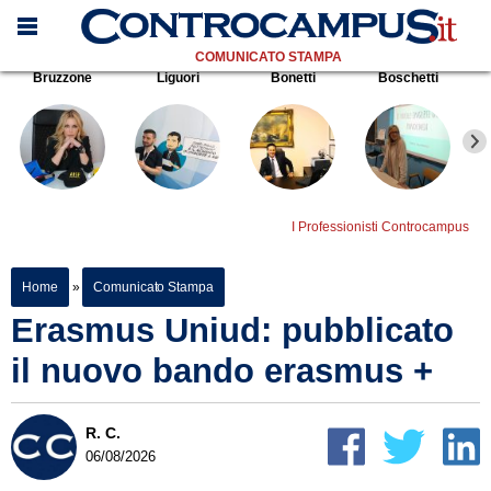
COMUNICATO STAMPA
Bruzzone
Liguori
Bonetti
Boschetti
I Professionisti Controcampus
Home
»
Comunicato Stampa
Erasmus Uniud: pubblicato
il nuovo bando erasmus +
R. C.
06/08/2026