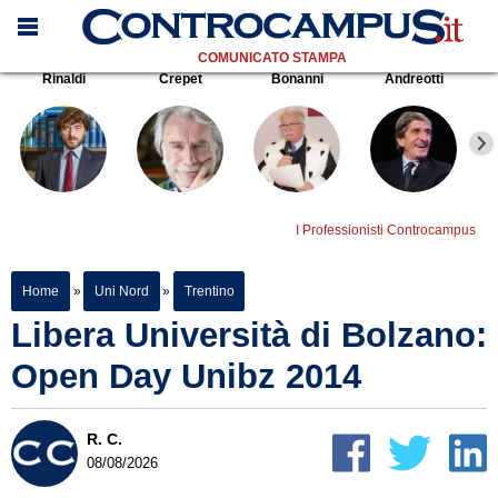
COMUNICATO STAMPA
Rinaldi
Crepet
Bonanni
Andreotti
I Professionisti Controcampus
Home
»
Uni Nord
»
Trentino
Libera Università di Bolzano:
Open Day Unibz 2014
R. C.
08/08/2026