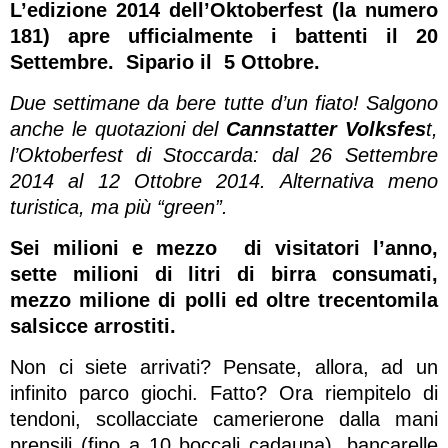
L’edizione 2014 dell’Oktoberfest (la numero
181) apre ufficialmente i battenti il 20
Settembre. Sipario il 5 Ottobre.
Due settimane da bere tutte d’un fiato! Salgono
anche le quotazioni del
Cannstatter Volksfes
t,
l’Oktoberfest di Stoccarda: dal
26 Settembre
2014 al 12 Ottobre 2014. Alternativa meno
turistica, ma più “green”.
Sei milioni e mezzo di visitatori l’anno,
sette milioni di litri di birra consumati,
mezzo milione di polli ed oltre trecentomila
salsicce arrostiti.
Non ci siete arrivati? Pensate, allora, ad un
infinito parco giochi. Fatto? Ora riempitelo di
tendoni, scollacciate camerierone dalla mani
prensili (fino a 10 boccali cadauna), bancarelle