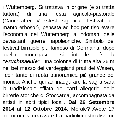
i Wüttemberg. Si trattava in origine (e si tratta
tuttora) di una festa agricolo-pastorale
(Cannstatter Volksfest significa “festival del
manto erboso”), pensata ad hoc per risollevare
l’economia del Wüttemberg all’indomani delle
devastanti guerre napoleoniche. Simbolo del
festival birraiolo più famoso di Germania, dopo
quello monegasco si intende, è la
“Fruchtsaeule”
, una colonna di frutta alta 26 m
nel bel mezzo dei verdeggianti prati del Wasen,
con tanto di ruota panoramica più grande del
mondo. Anche qui ad inaugurare la sagra sarà
la tradizionale sfilata dei carri allegorici delle
birrerie storiche di Stoccarda, accompagnata da
artisti in abiti tipici locali.
Dal 26 Settembre
2014 al 12 Ottobre 2014.
Morale? Avete 17
giorni per scorrazzare tra padiglioni stipatissimi,