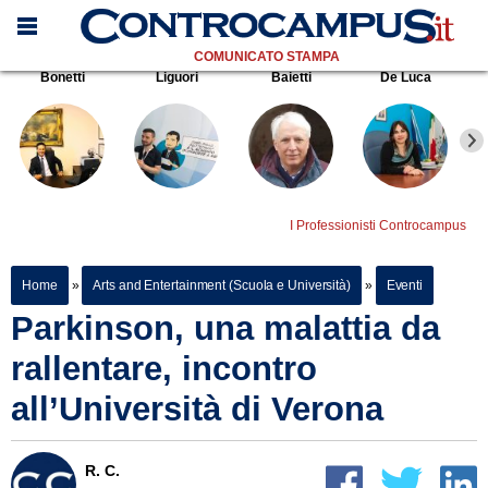
COMUNICATO STAMPA
Bonetti
Liguori
Baietti
De Luca
I Professionisti Controcampus
Home
»
Arts and Entertainment (Scuola e Università)
»
Eventi
Parkinson, una malattia da
rallentare, incontro
all’Università di Verona
R. C.