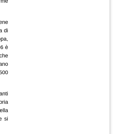
orme
iene
a di
opa,
96 è
 che
pano
 500
anti
pria
ella
e si