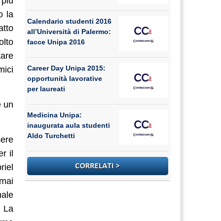
 più
o la
Calendario studenti 2016
atto
all’Università di Palermo:
olto
facce Unipa 2016
tare
Career Day Unipa 2015:
mici
opportunità lavorative
per laureati
e un
Medicina Unipa:
inaugurata aula studenti
Aldo Turchetti
sere
r il
riel
rmai
nale
. La