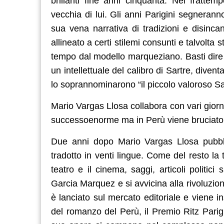
brillanti fine anni cinquanta. Nel fratte
vecchia di lui. Gli anni Parigini segnerann
sua vena narrativa di tradizioni e disinc
allineato a certi stilemi consunti e talvolta
tempo dal modello marqueziano. Basti dire 
un intellettuale del calibro di Sartre, dive
lo soprannominarono “il piccolo valoroso Sa
Mario Vargas Llosa collabora con vari giornal
successoenorme ma in Perù viene bruciato 
Due anni dopo Mario Vargas Llosa pubbl
tradotto in venti lingue. Come del resto la 
teatro e il cinema, saggi, articoli politic
Garcia Marquez e si avvicina alla rivoluzi
è lanciato sul mercato editoriale e viene in
del romanzo del Perù, il Premio Ritz Parigi