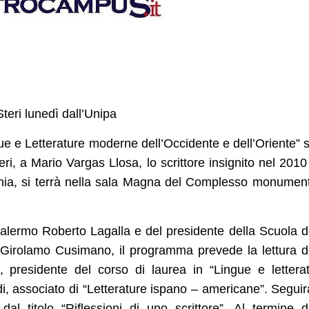
Steri lunedì dall’Unipa
ue e Letterature moderne dell’Occidente e dell’Oriente” 
ri, a Mario Vargas Llosa, lo scrittore insignito nel 2010
onia, si terrà nella sala Magna del Complesso monumen
i Palermo Roberto Lagalla e del presidente della Scuola d
 Girolamo Cusimano, il programma prevede la lettura d
, presidente del corso di laurea in “Lingue e lettera
, associato di “Letterature ispano – americane”. Seguir
al titolo “Riflessioni di uno scrittore”. Al termine d