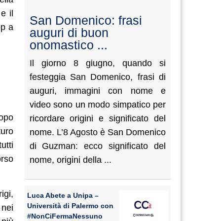
e il
San Domenico: frasi
op a
auguri di buon
onomastico ...
Il giorno 8 giugno, quando si
festeggia San Domenico, frasi di
auguri, immagini con nome e
video sono un modo simpatico per
dopo
ricordare origini e significato del
turo
nome. L’8 Agosto è San Domenico
utti
di Guzman: ecco significato del
orso
nome, origini della ...
igi,
Luca Abete a Unipa –
Università di Palermo con
 nei
#NonCiFermaNessuno