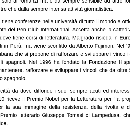
solo di romanzi ma è da sempre sensibile ad altre f
 oltre che dalla sempre intensa attività giornalistica.
, tiene conferenze nelle università di tutto il mondo e ott
ente del Pen Club International. Accetta anche la cattedr
dove tiene corsi di letteratura. Malgrado risieda in Eur
li in Perù, ma viene sconfitto da Alberto Fujimori. Nel ’
bana che si propone di rafforzare e sviluppare i vincoli
gli spagnoli. Nel 1996 ha fondato la Fondazione His
tenere, rafforzare e sviluppare i vincoli che da oltre
lo spagnolo.
ittà da dove diffonde i suoi sempre acuti ed interess
010 riceve il Premio Nobel per la Letteratura per “la pro
er la sua immagine della resistenza, della rivolta e d
 il Premio letterario Giuseppe Tomasi di Lampedusa, ch
ìce.