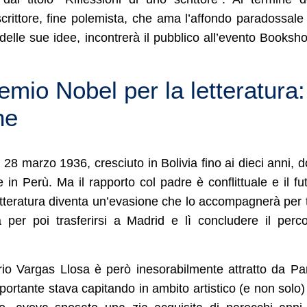
crittore, fine polemista, che ama l’affondo paradossale 
delle sue idee, incontrerà il pubblico all’evento Booksh
mio Nobel per la letteratura:
he
 28 marzo 1936, cresciuto in Bolivia fino ai dieci anni, 
e in Perù. Ma il rapporto col padre è conflittuale e il fu
 letteratura diventa un’evasione che lo accompagnerà per t
a per poi trasferirsi a Madrid e lì concludere il perc
io Vargas Llosa è però inesorabilmente attratto da Par
mportante stava capitando in ambito artistico (e non solo)