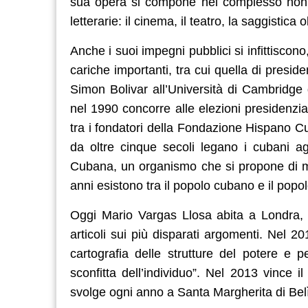
sua opera si compone nel complesso non 
letterarie: il cinema, il teatro, la saggistica
Anche i suoi impegni pubblici si infittiscono
cariche importanti, tra cui quella di presid
Simon Bolivar all’Università di Cambridge 
nel 1990 concorre alle elezioni presidenzia
tra i fondatori della Fondazione Hispano Cu
da oltre cinque secoli legano i cubani a
Cubana, un organismo che si propone di man
anni esistono tra il popolo cubano e il popo
Oggi Mario Vargas Llosa abita a Londra, c
articoli sui più disparati argomenti. Nel 2
cartografia delle strutture del potere e p
sconfitta dell’individuo”. Nel 2013 vince
svolge ogni anno a Santa Margherita di Bel