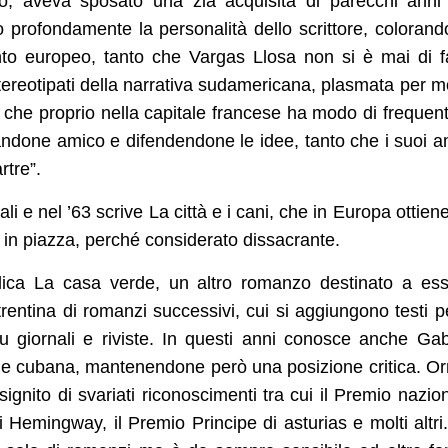
mpo, aveva sposato una zia acquisita di parecchi anni
o profondamente la personalità dello scrittore, colorand
anto europeo, tanto che Vargas Llosa non si è mai di f
 stereotipati della narrativa sudamericana, plasmata per m
che proprio nella capitale francese ha modo di frequen
ntandone amico e difendendone le idee, tanto che i suoi a
rtre”.
i e nel ’63 scrive La città e i cani, che in Europa ottien
in piazza, perché considerato dissacrante.
ica La casa verde, un altro romanzo destinato a es
trentina di romanzi successivi, cui si aggiungono testi pe
i su giornali e riviste. In questi anni conosce anche Gab
one cubana, mantenendone però una posizione critica. O
signito di svariati riconoscimenti tra cui il Premio nazio
 Hemingway, il Premio Principe di asturias e molti altri