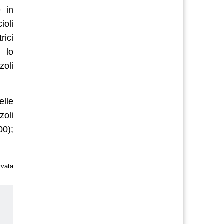
e in
ioli
rici
e lo
zoli
elle
zoli
00);
rvata