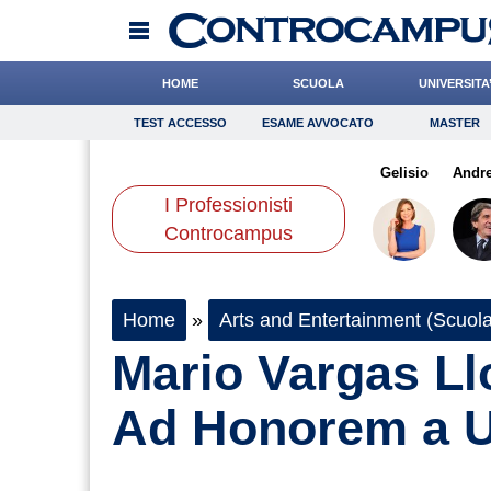
HOME
SCUOLA
UNIVERSITA
TEST ACCESSO
ESAME AVVOCATO
MASTER
TEST ACCESSO
Esame Avvocato
Master
 Leo
Baietti
Miraglia
Onomastico
Quarta
Napolitani
Bricolage
Gelisio
Consigli
Andre
I Professionisti
Scienze
Controcampus
Home
»
Arts and Entertainment (Scuola
Mario Vargas Ll
Ad Honorem a 