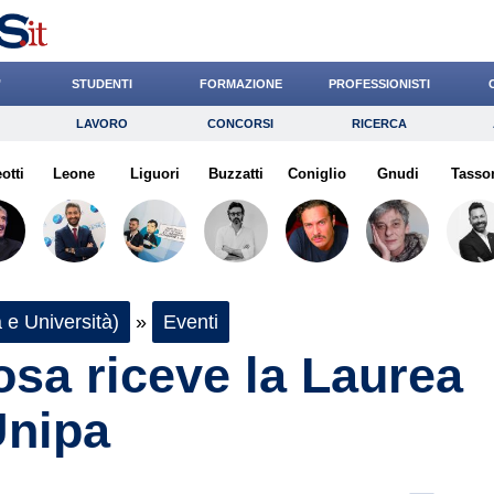
’
STUDENTI
FORMAZIONE
PROFESSIONISTI
LAVORO
CONCORSI
RICERCA
Lavoro
Concorsi
Ricerca
otti
Leone
Risparmio
Liguori
Buzzatti
Diritto
Coniglio
Economia
Gnudi
Tasso
G
 e Università)
»
Eventi
osa riceve la Laurea
Unipa