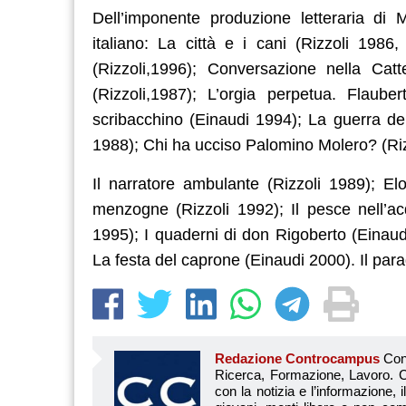
Dell’imponente produzione letteraria di
italiano: La città e i cani (Rizzoli 1986
(Rizzoli,1996); Conversazione nella Catte
(Rizzoli,1987); L’orgia perpetua. Flau
scribacchino (Einaudi 1994); La guerra del
1988); Chi ha ucciso Palomino Molero? (Ri
Il narratore ambulante (Rizzoli 1989); El
menzogne (Rizzoli 1992); Il pesce nell’ac
1995); I quaderni di don Rigoberto (Einaud
La festa del caprone (Einaudi 2000). Il par
Redazione Controcampus
Controcampus è Il magazine più letto dai giovani su: Scuola, Università, Ricerca, Formazione, Lavoro. Controcampus nasce nell’ottobre 2001 con la missione di affiancare con la notizia e l’informazione, il mondo dell’istruzione e dell’università. Il suo cuore pulsante sono i giovani, menti libere e non compromesse da nessun interesse di parte. Il progetto è ambizioso e Controcampus cresce e si evolve arricchendo il proprio staff con nuovi giovani vogliosi di essere protagonisti in un’avventura editoriale. Aumentano e si perfezionano le competenze e le professionalità di ognuno. Questo porta Controcam