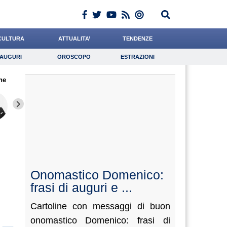
CULTURA
ATTUALITA’
TENDENZE
AUGURI
OROSCOPO
ESTRAZIONI
Auguri
Oroscopo
Estrazioni
ne
iornalista
De Luca
Quaglia
Lavoro
Meoli
Psicologia
Algeri
Bruzzone
Santanie
Onomastico Domenico:
frasi di auguri e ...
Cartoline con messaggi di buon
onomastico Domenico: frasi di