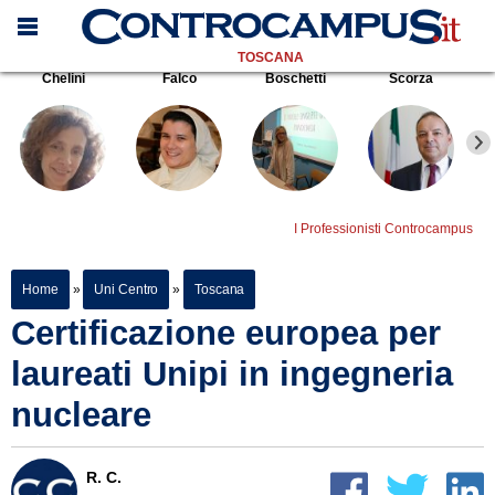
TOSCANA
Chelini
Falco
Boschetti
Scorza
I Professionisti Controcampus
Home
»
Uni Centro
»
Toscana
Certificazione europea per
laureati Unipi in ingegneria
nucleare
R. C.