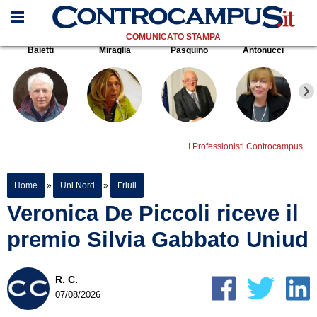
COMUNICATO STAMPA
Baietti
Miraglia
Pasquino
Antonucci
I Professionisti Controcampus
Home
»
Uni Nord
»
Friuli
Veronica De Piccoli riceve il
premio Silvia Gabbato Uniud
R. C.
07/08/2026