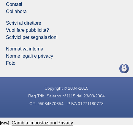
Contatti
Collabora
Scrivi al direttore
Vuoi fare pubblicità?
Scrivici per segnalazioni
Normativa interna
Norme legali e privacy
Foto
Copyright © 2004-2015
Reg.Trib. Salerno n°1115 dal 23/09/2004
CF: 95084570654 - P.IVA 01271180778
Cambia impostazioni Privacy
[new]