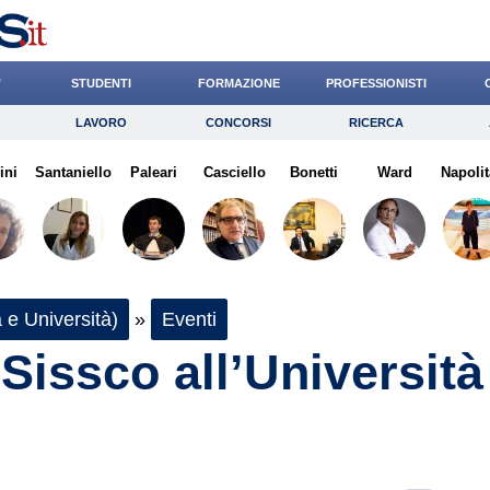
’
STUDENTI
FORMAZIONE
PROFESSIONISTI
LAVORO
CONCORSI
RICERCA
Lavoro
Concorsi
Ricerca
ini
Santaniello
Risparmio
Paleari
Casciello
Diritto
Bonetti
Economia
Ward
Napolit
G
 e Università)
»
Eventi
Sissco all’Università