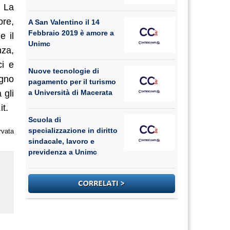
. La
ore,
A San Valentino il 14
Febbraio 2019 è amore a
e il
Unimc
nza,
ci e
Nuove tecnologie di
egno
pagamento per il turismo
 gli
a Università di Macerata
t.
Scuola di
specializzazione in diritto
rvata
sindacale, lavoro e
previdenza a Unimc