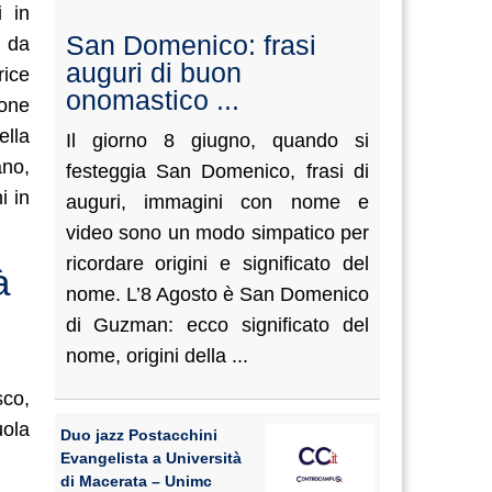
i in
San Domenico: frasi
e da
auguri di buon
rice
onomastico ...
ione
ella
Il giorno 8 giugno, quando si
ano,
festeggia San Domenico, frasi di
i in
auguri, immagini con nome e
video sono un modo simpatico per
ricordare origini e significato del
à
nome. L’8 Agosto è San Domenico
di Guzman: ecco significato del
nome, origini della ...
sco,
uola
Duo jazz Postacchini
Evangelista a Università
di Macerata – Unimc