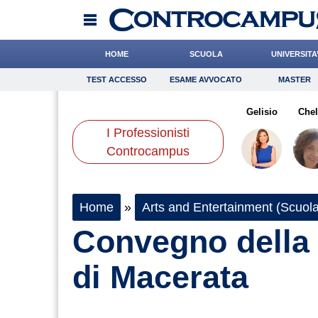
HOME
SCUOLA
UNIVERSITA
TEST ACCESSO
ESAME AVVOCATO
MASTER
TEST ACCESSO
Esame Avvocato
Master
naba
Cacciatore
Bonanni
Onomastico
Miraglia
Bricolage
De Luca
Gelisio
Consigli
Chel
I Professionisti
Scienze
Controcampus
Home
»
Arts and Entertainment (Scuola
Convegno della 
di Macerata