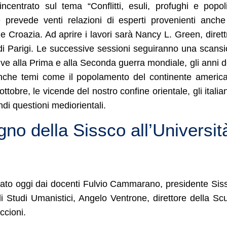
ncentrato sul tema “Conflitti, esuli, profughi e popol
revede venti relazioni di esperti provenienti anch
 Croazia. Ad aprire i lavori sarà Nancy L. Green, dirett
li di Parigi. Le successive sessioni seguiranno una scans
tive alla Prima e alla Seconda guerra mondiale, gli anni d
nche temi come il popolamento del continente americ
tobre, le vicende del nostro confine orientale, gli italian
ndi questioni mediorientali.
o della Sissco all’Universit
ato oggi dai docenti Fulvio Cammarano, presidente Sis
di Studi Umanistici, Angelo Ventrone, direttore della Sc
ccioni.