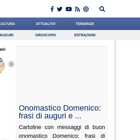
CULTURA
ATTUALITA’
TENDENZE
AUGURI
OROSCOPO
ESTRAZIONI
Auguri
Oroscopo
Estrazioni
ani
iornalista
Rossetto
Antonucci
Lavoro
Andreotti
Psicologia
Pasquino
Scorza
Meoli
Onomastico Domenico:
frasi di auguri e ...
Cartoline con messaggi di buon
onomastico Domenico: frasi di