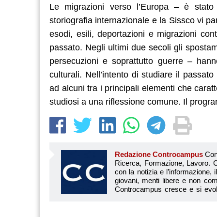
Le migrazioni verso l’Europa – è stato 
storiografia internazionale e la Sissco vi p
esodi, esili, deportazioni e migrazioni con
passato. Negli ultimi due secoli gli spostam
persecuzioni e soprattutto guerre – hanno 
culturali. Nell’intento di studiare il pass
ad alcuni tra i principali elementi che cara
studiosi a una riflessione comune. Il progr
Redazione Controcampus
Controcampus è Il magazine più letto dai giovani su: Scuola, Università, Ricerca, Formazione, Lavoro. Controcampus nasce nell’ottobre 2001 con la missione di affiancare con la notizia e l’informazione, il mondo dell’istruzione e dell’università. Il suo cuore pulsante sono i giovani, menti libere e non compromesse da nessun interesse di parte. Il progetto è ambizioso e Controcampus cresce e si evolve arricchendo il proprio staff con nuovi giovani vogliosi di essere protagonisti in un’avventura editoriale. Aumentano e si perfezionano le competenze e le professionalità di ognuno. Questo porta Controcam